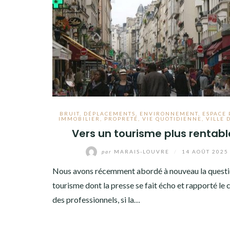
BRUIT
,
DÉPLACEMENTS
,
ENVIRONNEMENT
,
ESPACE 
IMMOBILIER
,
PROPRETÉ
,
VIE QUOTIDIENNE
,
VILLE 
Vers un tourisme plus rentabl
par
MARAIS-LOUVRE
/
14 AOÛT 2025
Nous avons récemment abordé à nouveau la questi
tourisme dont la presse se fait écho et rapporté le 
des professionnels, si la…