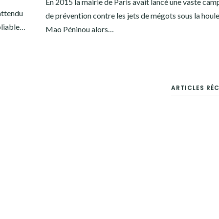
En 2015 la mairie de Paris avait lancé une vaste ca
attendu
de prévention contre les jets de mégots sous la houl
ubliable…
Mao Péninou alors…
ARTICLES RÉ