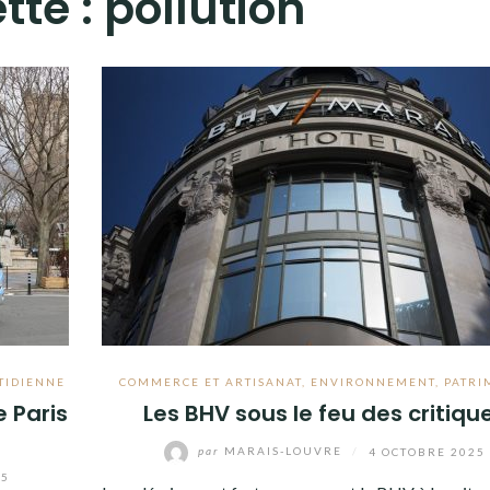
tte :
pollution
TIDIENNE
COMMERCE ET ARTISANAT
,
ENVIRONNEMENT
,
PATRI
e Paris
Les BHV sous le feu des critiqu
par
MARAIS-LOUVRE
/
4 OCTOBRE 2025
25