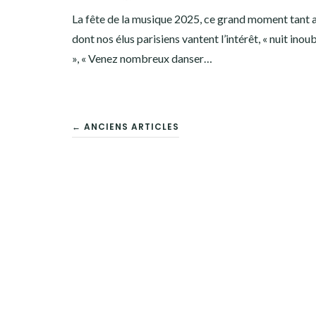
La fête de la musique 2025, ce grand moment tant 
dont nos élus parisiens vantent l’intérêt, « nuit ino
», « Venez nombreux danser…
NAVIGATION
← ANCIENS ARTICLES
DES
ARTICLES