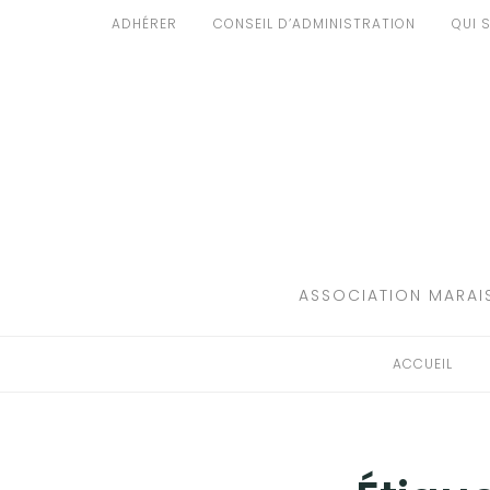
Aller
ADHÉRER
CONSEIL D’ADMINISTRATION
QUI 
au
ACCUEIL
contenu
PATRIMOINE
BRUIT
PROPRETÉ
ENVIRONNEMENT
ASSOCIATION MARAIS
RÉGLEMENTATION
ACCUEIL