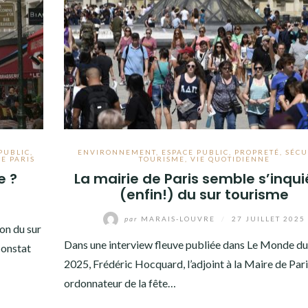
PUBLIC
,
ENVIRONNEMENT
,
ESPACE PUBLIC
,
PROPRETÉ
,
SÉCU
DE PARIS
TOURISME
,
VIE QUOTIDIENNE
e ?
La mairie de Paris semble s’inqui
(enfin!) du sur tourisme
par
MARAIS-LOUVRE
/
27 JUILLET 2025
on du sur
Dans une interview fleuve publiée dans Le Monde du 8
constat
2025, Frédéric Hocquard, l’adjoint à la Maire de Pari
ordonnateur de la fête…