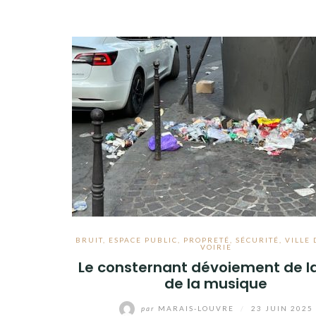
BRUIT
,
ESPACE PUBLIC
,
PROPRETÉ
,
SÉCURITÉ
,
VILLE 
VOIRIE
Le consternant dévoiement de la
de la musique
par
MARAIS-LOUVRE
/
23 JUIN 2025