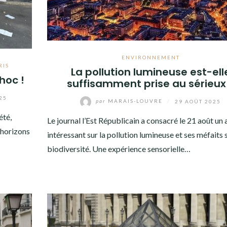
ENVIRONNEMENT
RIS
La pollution lumineuse est-ell
hoc !
suffisamment prise au sérieux
25
par
MARAIS-LOUVRE
/
29 AOÛT 2025
été,
Le journal l’Est Républicain a consacré le 21 août un a
 horizons
intéressant sur la pollution lumineuse et ses méfaits s
biodiversité. Une expérience sensorielle…