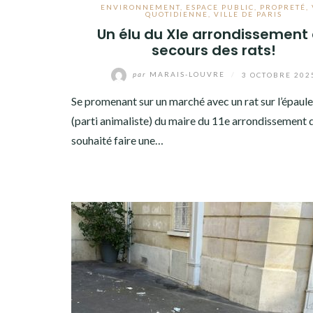
ENVIRONNEMENT
,
ESPACE PUBLIC
,
PROPRETÉ
,
QUOTIDIENNE
,
VILLE DE PARIS
Un élu du XIe arrondissement
secours des rats!
par
MARAIS-LOUVRE
/
3 OCTOBRE 202
Se promenant sur un marché avec un rat sur l’épaule,
(parti animaliste) du maire du 11e arrondissement d
souhaité faire une…