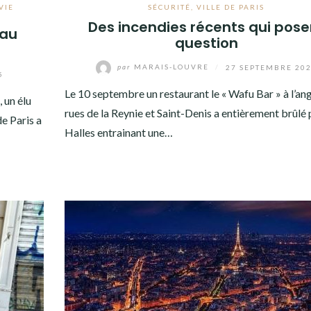
VIE
SÉCURITÉ
,
VILLE DE PARIS
Des incendies récents qui pose
 au
question
par
MARAIS-LOUVRE
/
27 SEPTEMBRE 20
5
Le 10 septembre un restaurant le « Wafu Bar » à l’an
 un élu
rues de la Reynie et Saint-Denis a entièrement brûlé 
e Paris a
Halles entrainant une…