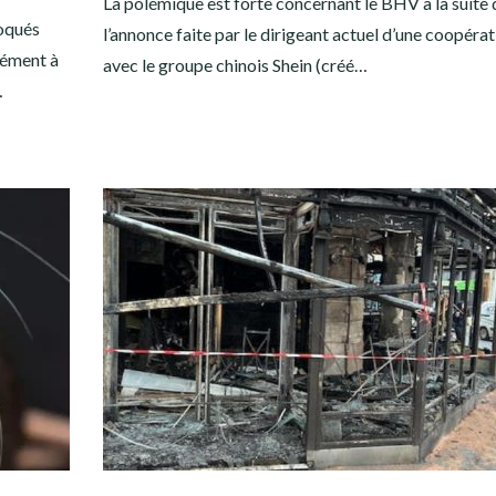
La polémique est forte concernant le BHV à la suite 
voqués
l’annonce faite par le dirigeant actuel d’une coopéra
rmément à
avec le groupe chinois Shein (créé…
…