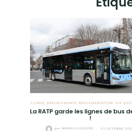
Étique
CLIMAT
,
DÉPLACEMENTS
,
RÉGLEMENTATION
,
VIE QUO
La RATP garde les lignes de bus d
!
par
MARAIS-LOUVRE
/
11 OCTOBRE 20