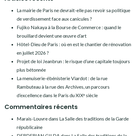
la
recherche
La mairie de Paris ne devrait-elle pas revoir sa politique
de verdissement face aux canicules ?
Fujiko Nakaya à la Bourse de Commerce : quand le
brouillard devient une œuvre d’art
Hôtel-Dieu de Paris : où en est le chantier de rénovation
en juillet 2026 ?
Projet de loi Jeanbrun : le risque d’une capitale toujours
plus bétonnée
La menuiserie-ébénisterie Viardot : de la rue
Rambuteau à la rue des Archives, un parcours
d’excellence dans le Paris du XIXᵉ siècle
Commentaires récents
Marais-Louvre
dans
La Salle des traditions de la Garde
républicaine
DERDERIAN GILDA
dans
La Salle des traditions de la