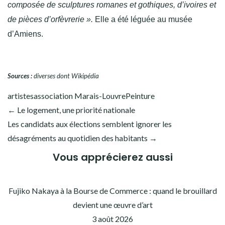
composée de sculptures romanes et gothiques, d’ivoires et
de pièces d’orfèvrerie ».
Elle a été léguée au musée
d’Amiens.
Sources :
diverses dont Wikipédia
artistes
association Marais-Louvre
Peinture
Navigation
← Le logement, une priorité nationale
Les candidats aux élections semblent ignorer les
de
désagréments au quotidien des habitants →
l’article
Vous apprécierez aussi
Fujiko Nakaya à la Bourse de Commerce : quand le brouillard
devient une œuvre d’art
3 août 2026