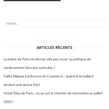
Recherche
LANC
pour :
LA
RECH
ARTICLES RÉCENTS
La mairie de Paris ne devrait-elle pas revoir sa politique de
verdissement face aux canicules ?
Fujiko Nakaya à la Bourse de Commerce : quand le brouillard
devient une œuvre d’art
Hôtel-Dieu de Paris : où en est le chantier de rénovation en juillet
2026 ?