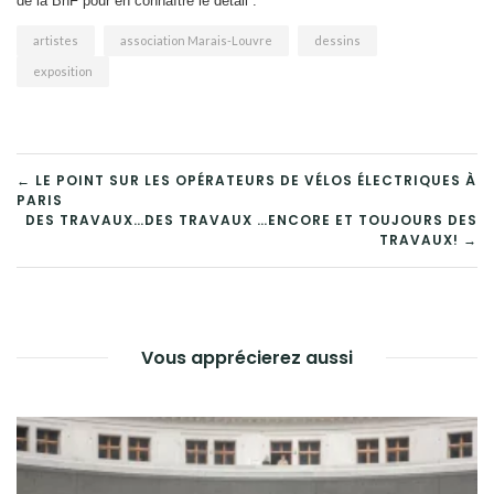
de la BnF pour en connaître le détail .
artistes
association Marais-Louvre
dessins
exposition
NAVIGATION
← LE POINT SUR LES OPÉRATEURS DE VÉLOS ÉLECTRIQUES À
PARIS
DE
DES TRAVAUX…DES TRAVAUX …ENCORE ET TOUJOURS DES
TRAVAUX! →
L’ARTICLE
Vous apprécierez aussi