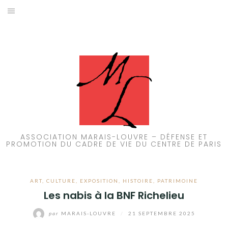
Aller
au
ACCUEIL
contenu
PATRIMOINE
BRUIT
PROPRETÉ
ENVIRONNEMENT
ASSOCIATION MARAIS-LOUVRE – DÉFENSE ET
PROMOTION DU CADRE DE VIE DU CENTRE DE PARIS
RÉGLEMENTATION
ART
,
CULTURE
,
EXPOSITION
,
HISTOIRE
,
PATRIMOINE
Les nabis à la BNF Richelieu
par
MARAIS-LOUVRE
/
21 SEPTEMBRE 2025