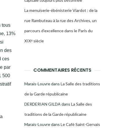
capitale toujours plus bétonnée
La menuiserie-ébénisterie Viardot : de la
rue Rambuteau à la rue des Archives, un
 tous
parcours d’excellence dans le Paris du
one, 13%
XIXᵉ siècle
si
on des
d ces
ée par
COMMENTAIRES RÉCENTS
1 500
Marais-Louvre
dans
La Salle des traditions
tratif
de la Garde républicaine
DERDERIAN GILDA
dans
La Salle des
traditions de la Garde républicaine
la
Marais-Louvre
dans
Le Café Saint-Gervais