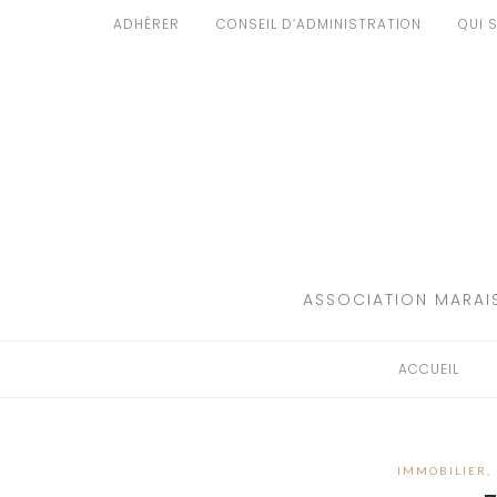
Aller
ADHÉRER
CONSEIL D’ADMINISTRATION
QUI 
au
ACCUEIL
contenu
PATRIMOINE
BRUIT
PROPRETÉ
ENVIRONNEMENT
ASSOCIATION MARAIS
RÉGLEMENTATION
ACCUEIL
IMMOBILIER
,