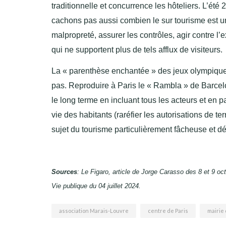
traditionnelle et concurrence les hôteliers. L’ét
cachons pas aussi combien le sur tourisme est une
malpropreté, assurer les contrôles, agir contre l’
qui ne supportent plus de tels afflux de visiteurs.
La « parenthèse enchantée » des jeux olympiques n
pas. Reproduire à Paris le « Rambla » de Barcelon
le long terme en incluant tous les acteurs et en 
vie des habitants (raréfier les autorisations de t
sujet du tourisme particulièrement fâcheuse et d
Sources
: Le Figaro, article de Jorge Carasso des 8 et 9 oc
Vie publique du 04 juillet 2024.
association Marais-Louvre
centre de Paris
mairie 