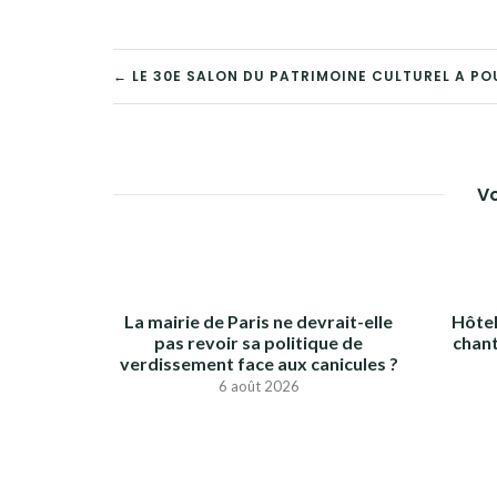
NAVIGATION
← LE 30E SALON DU PATRIMOINE CULTUREL A PO
DE
L’ARTICLE
Vo
La mairie de Paris ne devrait-elle
Hôtel
pas revoir sa politique de
chant
verdissement face aux canicules ?
6 août 2026