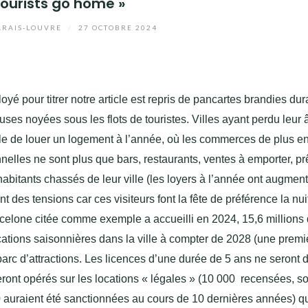
Tourists go home »
RAIS-LOUVRE
/
27 OCTOBRE 2024
é pour titrer notre article est repris de pancartes brandies du
ses noyées sous les flots de touristes. Villes ayant perdu leur
fficile de louer un logement à l’année, où les commerces de plus e
nelles ne sont plus que bars, restaurants, ventes à emporter, pr
 habitants chassés de leur ville (les loyers à l’année ont augmen
t des tensions car ces visiteurs font la fête de préférence la nui
celone citée comme exemple a accueilli en 2024, 15,6 millions
locations saisonnières dans la ville à compter de 2028 (une prem
parc d’attractions. Les licences d’une durée de 5 ans ne seront 
ront opérés sur les locations « légales » (10 000 recensées, so
00 auraient été sanctionnées au cours de 10 dernières années) q