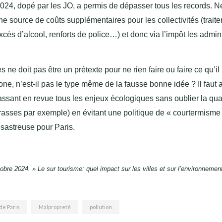
é 2024, dopé par les JO, a permis de dépasser tous les records. N
 source de coûts supplémentaires pour les collectivités (traiter
excès d’alcool, renforts de police…) et donc via l’impôt les admin
e doit pas être un prétexte pour ne rien faire ou faire ce qu’il 
e, n’est-il pas le type même de la fausse bonne idée ? Il faut a
passant en revue tous les enjeux écologiques sans oublier la qua
errasses par exemple) en évitant une politique de « courtermisme 
ésastreuse pour Paris.
tobre 2024. » Le sur tourisme: quel impact sur les villes et sur l’environnemen
de Paris
Malpropreté
pollution