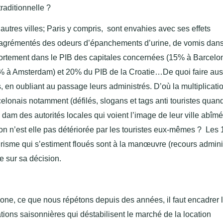
raditionnelle ?
utres villes; Paris y compris, sont envahies avec ses effets
irs agrémentés des odeurs d’épanchements d’urine, de vomis dans
 fortement dans le PIB des capitales concernées (15% à Barcel
5% à Amsterdam) et 20% du PIB de la Croatie…De quoi faire aus
s, en oubliant au passage leurs administrés. D’où la multiplicati
rcelonais notamment (défilés, slogans et tags anti touristes quan
am des autorités locales qui voient l’image de leur ville abîm
ion n’est elle pas détériorée par les touristes eux-mêmes ? Les 
tourisme qui s’estiment floués sont à la manœuvre (recours adminis
e sur sa décision.
one, ce que nous répétons depuis des années, il faut encadrer 
ions saisonnières qui déstabilisent le marché de la location