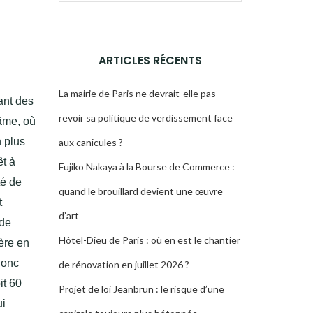
pour :
LA
RECHERCHE
ARTICLES RÉCENTS
La mairie de Paris ne devrait-elle pas
rant des
revoir sa politique de verdissement face
 âme, où
n plus
aux canicules ?
êt à
Fujiko Nakaya à la Bourse de Commerce :
té de
quand le brouillard devient une œuvre
t
d’art
 de
Hôtel-Dieu de Paris : où en est le chantier
ière en
donc
de rénovation en juillet 2026 ?
it 60
Projet de loi Jeanbrun : le risque d’une
ui