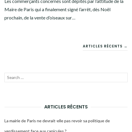
Les commerçants concernés sont dépités par l’attitude de la
Maire de Paris qui a finalement signé l’arrêt, dès Noël
prochain, de la vente d’oiseaux sur…
NAVIGATION
ARTICLES RÉCENTS →
DES
ARTICLES
Recherche
LANC
pour :
LA
RECH
ARTICLES RÉCENTS
La mairie de Paris ne devrait-elle pas revoir sa politique de
verdissement face aux canicules ?