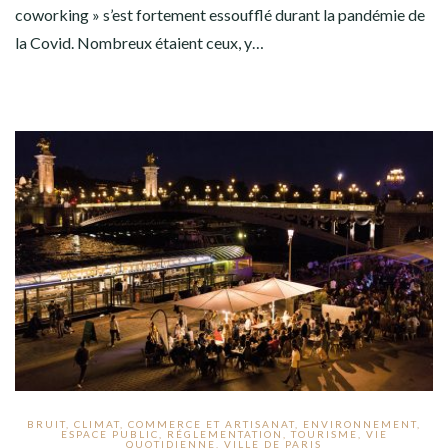
coworking » s’est fortement essoufflé durant la pandémie de
la Covid. Nombreux étaient ceux, y…
BRUIT
,
CLIMAT
,
COMMERCE ET ARTISANAT
,
ENVIRONNEMENT
,
ESPACE PUBLIC
,
RÉGLEMENTATION
,
TOURISME
,
VIE
QUOTIDIENNE
,
VILLE DE PARIS