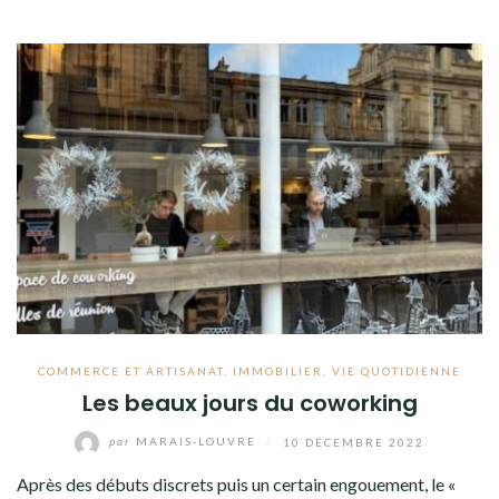
COMMERCE ET ARTISANAT
,
IMMOBILIER
,
VIE QUOTIDIENNE
Les beaux jours du coworking
par
MARAIS-LOUVRE
/
10 DÉCEMBRE 2022
Après des débuts discrets puis un certain engouement, le «