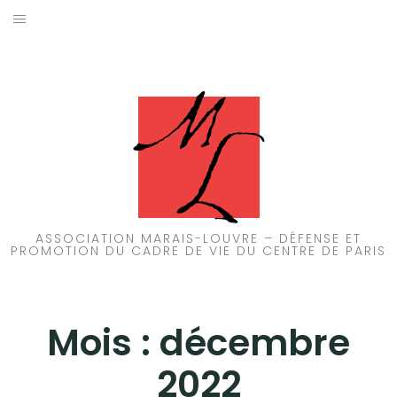
Aller
au
ACCUEIL
contenu
PATRIMOINE
BRUIT
PROPRETÉ
ENVIRONNEMENT
ASSOCIATION MARAIS-LOUVRE – DÉFENSE ET
PROMOTION DU CADRE DE VIE DU CENTRE DE PARIS
RÉGLEMENTATION
Mois :
décembre
2022