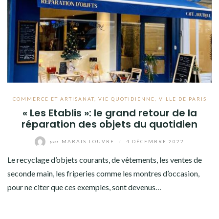
COMMERCE ET ARTISANAT
,
VIE QUOTIDIENNE
,
VILLE DE PARIS
« Les Etablis »: le grand retour de la
réparation des objets du quotidien
par
MARAIS-LOUVRE
/
4 DÉCEMBRE 2022
Le recyclage d’objets courants, de vêtements, les ventes de
seconde main, les friperies comme les montres d’occasion,
pour ne citer que ces exemples, sont devenus…