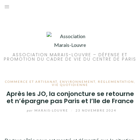
Aller
au
ACCUEIL
contenu
PATRIMOINE
BRUIT
ASSOCIATION MARAIS-LOUVRE – DÉFENSE ET
PROMOTION DU CADRE DE VIE DU CENTRE DE PARIS
PROPRETÉ
ENVIRONNEMENT
COMMERCE ET ARTISANAT
,
ENVIRONNEMENT
,
RÉGLEMENTATION
,
VIE QUOTIDIENNE
Après les JO, la conjoncture se retourne
RÉGLEMENTATION
et n’épargne pas Paris et l’Ile de France
par
MARAIS-LOUVRE
/
23 NOVEMBRE 2024