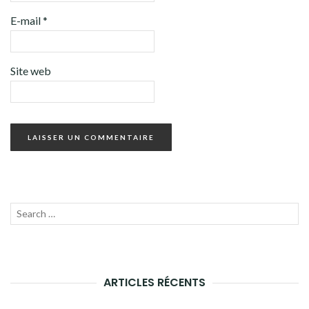
E-mail
*
Site web
Recherche
LANC
pour :
LA
RECH
ARTICLES RÉCENTS