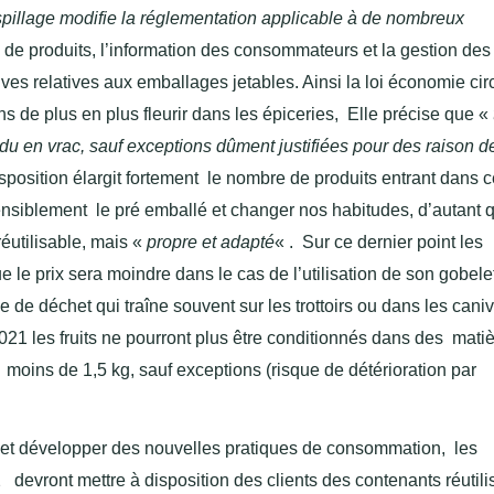
gaspillage modifie la réglementation applicable à de nombreux
de produits, l’information des consommateurs et la gestion des
tives relatives aux emballages jetables. Ainsi la loi économie cir
ons de plus en plus fleurir dans les épiceries, Elle précise que «
u en vrac, sauf exceptions dûment justifiées pour des raison d
sposition élargit fortement le nombre de produits entrant dans c
sensiblement le pré emballé et changer nos habitudes, d’autant 
réutilisable, mais «
propre et adapté
« . Sur ce dernier point les
 le prix sera moindre dans le cas de l’utilisation de son gobele
e de déchet qui traîne souvent sur les trottoirs ou dans les can
021 les fruits ne pourront plus être conditionnés dans des mati
 moins de 1,5 kg, sauf exceptions (risque de détérioration par
s et développer des nouvelles pratiques de consommation, les
evront mettre à disposition des clients des contenants réutili