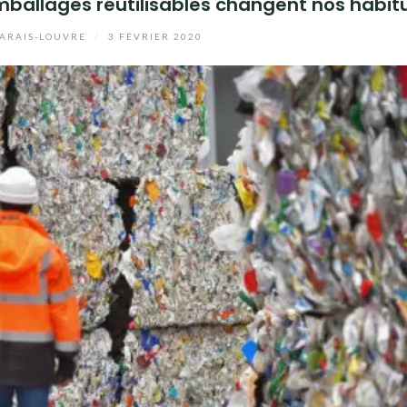
 emballages réutilisables changent nos habi
ARAIS-LOUVRE
/
3 FÉVRIER 2020