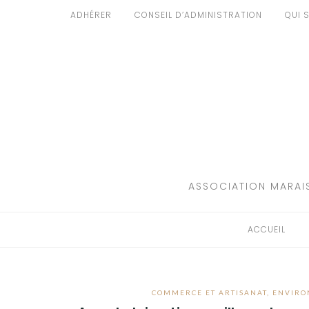
Aller
ADHÉRER
CONSEIL D’ADMINISTRATION
QUI 
au
ACCUEIL
contenu
PATRIMOINE
BRUIT
PROPRETÉ
ENVIRONNEMENT
ASSOCIATION MARAIS
RÉGLEMENTATION
ACCUEIL
COMMERCE ET ARTISANAT
,
ENVIRO