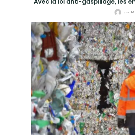
Avec la loi anti-gaspillage, les
par
M