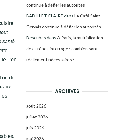
continue à défier les autorités
BADILLET CLAIRE
dans
Le Café Saint-
culaire
Gervais continue à défier les autorités
tout
Descubes
dans
À Paris, la multiplication
e santé
des sirènes interroge : combien sont
ette
que l’on
réellement nécessaires ?
t ou de
iveaux
ARCHIVES
ères
août 2026
juillet 2026
juin 2026
sables.
mai 2026