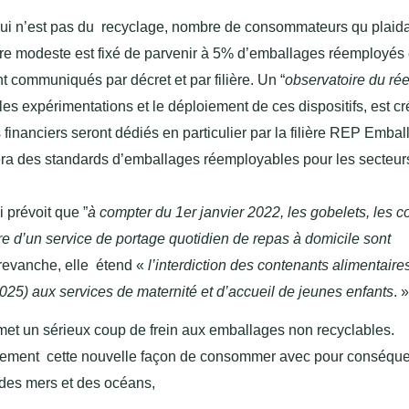
 qui n’est pas du recyclage, nombre de consommateurs qu plaida
ore modeste est fixé de parvenir à 5% d’emballages réemployés
communiqués par décret et par filière. Un “
observatoire du ré
les expérimentations et le déploiement de ces dispositifs, est cr
 financiers seront dédiés en particulier par la filière REP Emba
xera des standards d’emballages réemployables pour les secteur
 prévoit que ”
à compter du 1er janvier 2022, les gobelets, les c
adre d’un service de portage quotidien de repas à domicile sont
 revanche, elle étend «
l’interdiction des contenants alimentaire
2025) aux services de maternité et d’accueil de jeunes enfants
. »
, met un sérieux coup de frein aux emballages non recyclables.
dement cette nouvelle façon de consommer avec pour conséqu
 des mers et des océans,