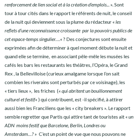
renforcement de lien social et à la création d’emplois..
. ». Sont
tour à tour cités dans le rapport le référents de nuit, le conseil
de la nuit qui deviennent sous la plume du rédacteur «
les
reflets d’une reconnaissance croissante par la pouvoirs publics de
cet espace-temps singulier….
« ? Des conjectures sont ensuite
exprimées afin de déterminer à quel moment débute la nuit et
quand elle se termine, en associant pêle-mêle les musées les
cafés les bars les restaurants les théâtres, l’Opéra, le Grand
Rex , la Bellevilloise (curieux amalgame lorsque l’on sait
combien les riverains sont perturbés par ce voisinage), les
« tiers lieux », les friches («
qui abritent un bouillonnement
culturel et festif
« ) qui contribuent, est -il spécifié, à attirer
aussi bien les Franciliens que les « city breakers ». Le rapport
semble regretter que Partis qui attire tant de touristes ait «
un
ADN moins festif que Barcelone, Berlin, Londres ou
Amsterdam…?
» C’est un point de vue que nous pouvons ne