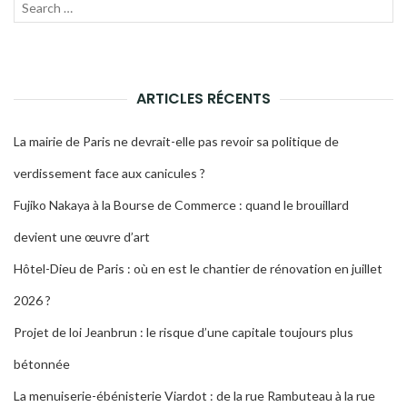
Recherche
LANC
pour :
LA
RECH
ARTICLES RÉCENTS
La mairie de Paris ne devrait-elle pas revoir sa politique de
verdissement face aux canicules ?
Fujiko Nakaya à la Bourse de Commerce : quand le brouillard
devient une œuvre d’art
Hôtel-Dieu de Paris : où en est le chantier de rénovation en juillet
2026 ?
Projet de loi Jeanbrun : le risque d’une capitale toujours plus
bétonnée
La menuiserie-ébénisterie Viardot : de la rue Rambuteau à la rue