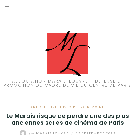
Aller
au
ACCUEIL
contenu
PATRIMOINE
BRUIT
PROPRETÉ
ENVIRONNEMENT
ASSOCIATION MARAIS-LOUVRE – DÉFENSE ET
PROMOTION DU CADRE DE VIE DU CENTRE DE PARIS
RÉGLEMENTATION
ART
,
CULTURE
,
HISTOIRE
,
PATRIMOINE
Le Marais risque de perdre une des plus
anciennes salles de cinéma de Paris
par
MARAIS-LOUVRE
/
23 SEPTEMBRE 2022