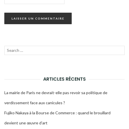
Recherche
LANC
pour :
LA
RECH
ARTICLES RÉCENTS
La mairie de Paris ne devrait-elle pas revoir sa politique de
verdissement face aux canicules ?
Fujiko Nakaya à la Bourse de Commerce : quand le brouillard
devient une œuvre d’art