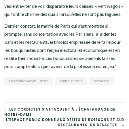
veulent éviter de voir disparaître leurs caisses « vert wagon »
qui font le charme des quais lorsqu’elles ne sont pas taguées.
Dernier constat, la mairie de Paris qui s’est montrée si
prompte, sans concertation avec les Parisiens, à aider les
bars et les restaurants, est moins empressée de le faire pour
les bouquinistes dont l’enjeu électoral et économique est en
réalité bien moindre. Les bouquinistes seraient-ils laissés
pour compte alors que l’avenir de la profession est en jeu?
association Marais-Louvre
centre de Paris
commerce
NAVIGATION
← LES CORDISTES S’ATTAQUENT À L’ÉCHAFAUDAGE DE
NOTRE-DAME
DE
L’ESPACE PUBLIC DONNÉ AUX DÉBITS DE BOISSONS ET AUX
RESTAURANTS: UN DÉSASTRE ! →