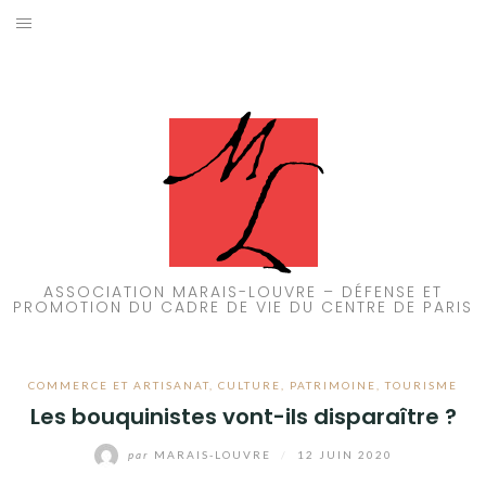
Aller
au
ACCUEIL
contenu
PATRIMOINE
BRUIT
PROPRETÉ
ENVIRONNEMENT
ASSOCIATION MARAIS-LOUVRE – DÉFENSE ET
PROMOTION DU CADRE DE VIE DU CENTRE DE PARIS
RÉGLEMENTATION
COMMERCE ET ARTISANAT
,
CULTURE
,
PATRIMOINE
,
TOURISME
Les bouquinistes vont-ils disparaître ?
par
MARAIS-LOUVRE
/
12 JUIN 2020