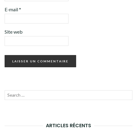
E-mail
*
Site web
Recherche
LANC
pour :
LA
RECH
ARTICLES RÉCENTS