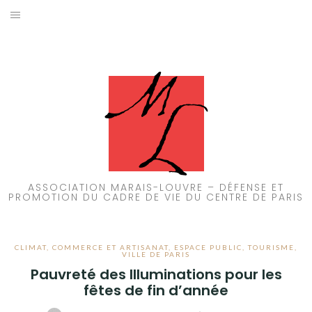
Aller
au
ACCUEIL
contenu
PATRIMOINE
BRUIT
PROPRETÉ
ENVIRONNEMENT
ASSOCIATION MARAIS-LOUVRE – DÉFENSE ET
PROMOTION DU CADRE DE VIE DU CENTRE DE PARIS
RÉGLEMENTATION
CLIMAT
,
COMMERCE ET ARTISANAT
,
ESPACE PUBLIC
,
TOURISME
,
VILLE DE PARIS
Pauvreté des Illuminations pour les
fêtes de fin d’année