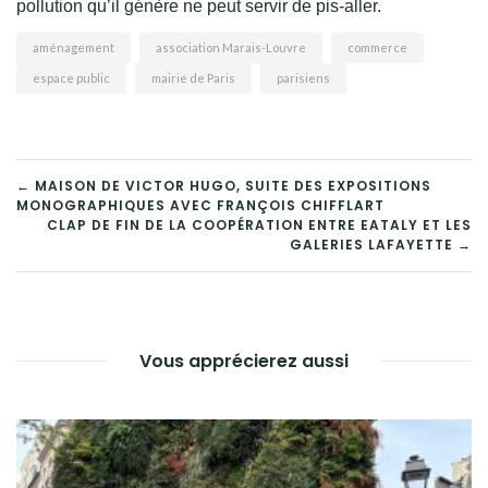
pollution qu’il génère ne peut servir de pis-aller.
aménagement
association Marais-Louvre
commerce
espace public
mairie de Paris
parisiens
NAVIGATION
← MAISON DE VICTOR HUGO, SUITE DES EXPOSITIONS
MONOGRAPHIQUES AVEC FRANÇOIS CHIFFLART
DE
CLAP DE FIN DE LA COOPÉRATION ENTRE EATALY ET LES
GALERIES LAFAYETTE →
L’ARTICLE
Vous apprécierez aussi