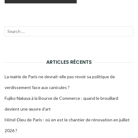
Recherche
LANC
pour :
LA
RECH
ARTICLES RÉCENTS
La mairie de Paris ne devrait-elle pas revoir sa politique de
verdissement face aux canicules ?
Fujiko Nakaya à la Bourse de Commerce : quand le brouillard
devient une œuvre d’art
Hôtel-Dieu de Paris : où en est le chantier de rénovation en juillet
2026 ?