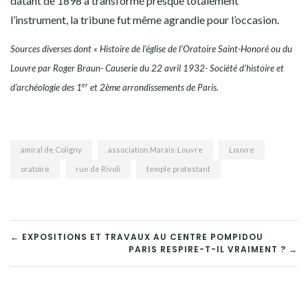
datant de 1898 a transformé presque totalement
l’instrument, la tribune fut même agrandie pour l’occasion.
Sources diverses dont « Histoire de l’église
de l’Or
atoire Saint-Honoré ou du
Louvre par Roger Braun- Causerie du 22 avril 1932- Société d’histoire et
er
d’archéologie des 1
et 2ème arrondissements de Paris.
amiral de Coligny
association Marais-Louvre
Louvre
oratoire
rue de Rivoli
temple protestant
NAVIGATION
← EXPOSITIONS ET TRAVAUX AU CENTRE POMPIDOU
PARIS RESPIRE-T-IL VRAIMENT ? →
DE
L’ARTICLE