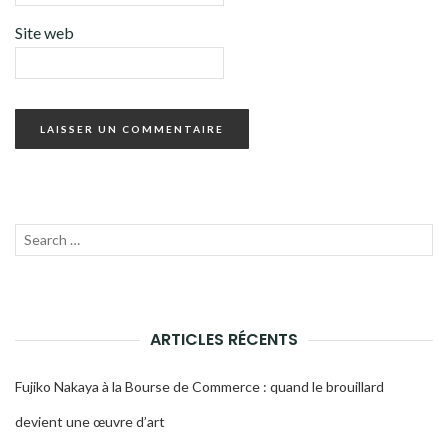
Site web
Recherche
LANC
pour :
LA
RECH
ARTICLES RÉCENTS
Fujiko Nakaya à la Bourse de Commerce : quand le brouillard
devient une œuvre d’art