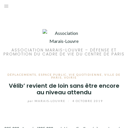
Aller
au
ACCUEIL
contenu
PATRIMOINE
BRUIT
ASSOCIATION MARAIS-LOUVRE – DÉFENSE ET
PROMOTION DU CADRE DE VIE DU CENTRE DE PARIS
PROPRETÉ
ENVIRONNEMENT
DÉPLACEMENTS
,
ESPACE PUBLIC
,
VIE QUOTIDIENNE
,
VILLE DE
PARIS
,
VOIRIE
Vélib’ revient de loin sans être encore
RÉGLEMENTATION
au niveau attendu
par
MARAIS-LOUVRE
/
4 OCTOBRE 2019