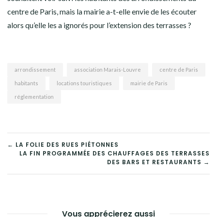
centre de Paris, mais la mairie a-t-elle envie de les écouter
alors qu’elle les a ignorés pour l’extension des terrasses ?
arrondissement
association Marais-Louvre
centre de Paris
habitants
locations touristiques
mairie de Paris
réglementation
NAVIGATION
← LA FOLIE DES RUES PIÉTONNES
LA FIN PROGRAMMÉE DES CHAUFFAGES DES TERRASSES
DE
DES BARS ET RESTAURANTS →
L’ARTICLE
Vous apprécierez aussi