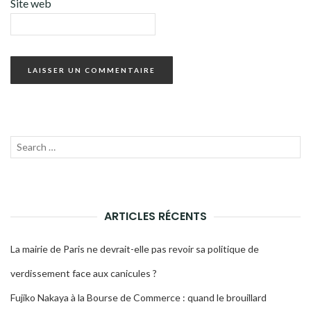
Site web
Recherche
LANC
pour :
LA
RECH
ARTICLES RÉCENTS
La mairie de Paris ne devrait-elle pas revoir sa politique de
verdissement face aux canicules ?
Fujiko Nakaya à la Bourse de Commerce : quand le brouillard