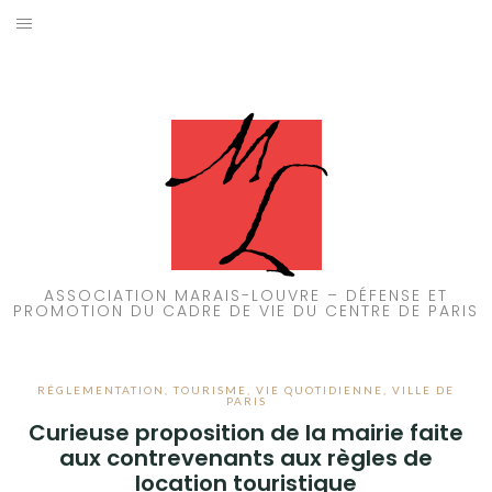
Aller
au
ACCUEIL
contenu
PATRIMOINE
BRUIT
PROPRETÉ
ENVIRONNEMENT
ASSOCIATION MARAIS-LOUVRE – DÉFENSE ET
PROMOTION DU CADRE DE VIE DU CENTRE DE PARIS
RÉGLEMENTATION
RÉGLEMENTATION
,
TOURISME
,
VIE QUOTIDIENNE
,
VILLE DE
PARIS
Curieuse proposition de la mairie faite
aux contrevenants aux règles de
location touristique