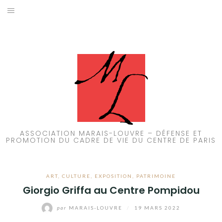
Aller
au
ACCUEIL
contenu
PATRIMOINE
BRUIT
PROPRETÉ
ENVIRONNEMENT
ASSOCIATION MARAIS-LOUVRE – DÉFENSE ET
PROMOTION DU CADRE DE VIE DU CENTRE DE PARIS
RÉGLEMENTATION
ART
,
CULTURE
,
EXPOSITION
,
PATRIMOINE
Giorgio Griffa au Centre Pompidou
par
MARAIS-LOUVRE
/
19 MARS 2022