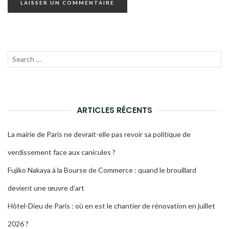
Recherche
LANC
pour :
LA
RECH
ARTICLES RÉCENTS
La mairie de Paris ne devrait-elle pas revoir sa politique de
verdissement face aux canicules ?
Fujiko Nakaya à la Bourse de Commerce : quand le brouillard
devient une œuvre d’art
Hôtel-Dieu de Paris : où en est le chantier de rénovation en juillet
2026 ?