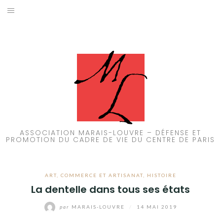
Aller
au
ACCUEIL
contenu
PATRIMOINE
BRUIT
PROPRETÉ
ENVIRONNEMENT
ASSOCIATION MARAIS-LOUVRE – DÉFENSE ET
PROMOTION DU CADRE DE VIE DU CENTRE DE PARIS
RÉGLEMENTATION
ART
,
COMMERCE ET ARTISANAT
,
HISTOIRE
La dentelle dans tous ses états
par
MARAIS-LOUVRE
/
14 MAI 2019