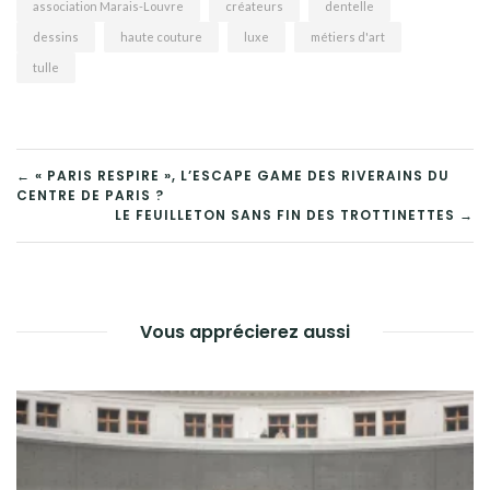
association Marais-Louvre
créateurs
dentelle
dessins
haute couture
luxe
métiers d'art
tulle
NAVIGATION
← « PARIS RESPIRE », L’ESCAPE GAME DES RIVERAINS DU
CENTRE DE PARIS ?
DE
LE FEUILLETON SANS FIN DES TROTTINETTES →
L’ARTICLE
Vous apprécierez aussi