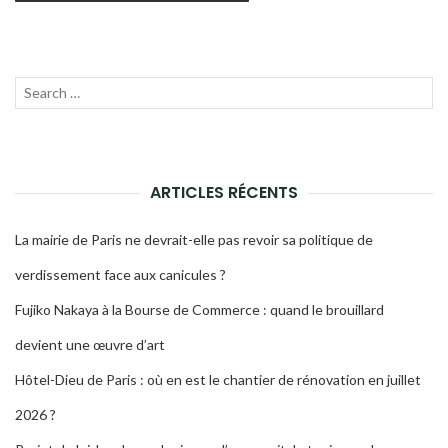
Recherche
LANC
pour :
LA
RECH
ARTICLES RÉCENTS
La mairie de Paris ne devrait-elle pas revoir sa politique de
verdissement face aux canicules ?
Fujiko Nakaya à la Bourse de Commerce : quand le brouillard
devient une œuvre d’art
Hôtel-Dieu de Paris : où en est le chantier de rénovation en juillet
2026 ?