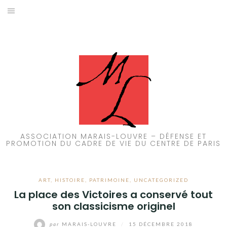
Aller
au
ACCUEIL
contenu
PATRIMOINE
BRUIT
PROPRETÉ
ENVIRONNEMENT
ASSOCIATION MARAIS-LOUVRE – DÉFENSE ET
PROMOTION DU CADRE DE VIE DU CENTRE DE PARIS
RÉGLEMENTATION
ART
,
HISTOIRE
,
PATRIMOINE
,
UNCATEGORIZED
La place des Victoires a conservé tout
son classicisme originel
par
MARAIS-LOUVRE
/
15 DÉCEMBRE 2018