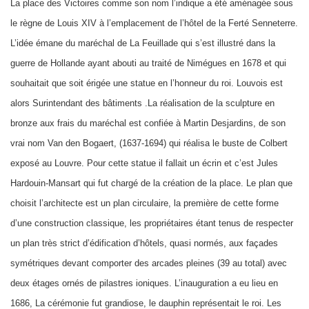
La place des Victoires comme son nom l’indique a été aménagée sous
le règne de Louis XIV à l’emplacement de l’hôtel de la Ferté Senneterre.
L’idée émane du maréchal de La Feuillade qui s’est illustré dans la
guerre de Hollande ayant abouti au traité de Nimégues en 1678 et qui
souhaitait que soit érigée une statue en l’honneur du roi. Louvois est
alors Surintendant des bâtiments .La réalisation de la sculpture en
bronze aux frais du maréchal est confiée à Martin Desjardins, de son
vrai nom Van den Bogaert, (1637-1694) qui réalisa le buste de Colbert
exposé au Louvre. Pour cette statue il fallait un écrin et c’est Jules
Hardouin-Mansart qui fut chargé de la création de la place. Le plan que
choisit l’architecte est un plan circulaire, la première de cette forme
d’une construction classique, les propriétaires étant tenus de respecter
un plan très strict d’édification d’hôtels, quasi normés, aux façades
symétriques devant comporter des arcades pleines (39 au total) avec
deux étages ornés de pilastres ioniques. L’inauguration a eu lieu en
1686, La cérémonie fut grandiose, le dauphin représentait le roi. Les