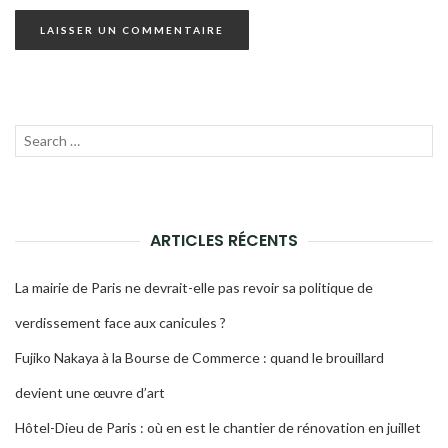
Recherche
LANC
pour :
LA
RECH
ARTICLES RÉCENTS
La mairie de Paris ne devrait-elle pas revoir sa politique de
verdissement face aux canicules ?
Fujiko Nakaya à la Bourse de Commerce : quand le brouillard
devient une œuvre d’art
Hôtel-Dieu de Paris : où en est le chantier de rénovation en juillet