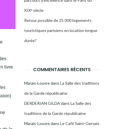
parcours d’excellence dans le Paris du
XIXᵉ siècle
Retour possible de 25 000 logements
touristiques parisiens en location longue
durée?
ne
 des
n livre
COMMENTAIRES RÉCENTS
Marais-Louvre
dans
La Salle des traditions
les
de la Garde républicaine
ssion)
DERDERIAN GILDA
dans
La Salle des
une
traditions de la Garde républicaine
Marais-Louvre
dans
Le Café Saint-Gervais