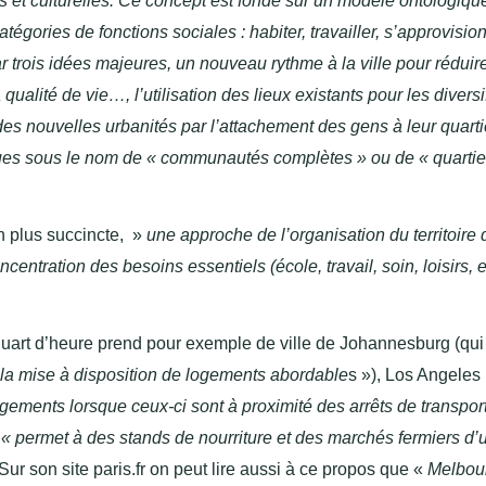
 et culturelles. Ce concept est fondé sur un modèle ontologiqu
 catégories de fonctions sociales
: habiter, travailler, s’approvisio
r trois idées majeures, un nouveau rythme à la ville pour réduir
ualité de vie…, l’utilisation des lieux existants pour les diversi
des nouvelles urbanités par l’attachement des gens à leur quart
nues sous le nom de « communautés complètes » ou de « quartie
n plus succincte, »
une approche de l’organisation du territoire 
entration des besoins essentiels (école, travail, soin, loisirs, e
 quart d’heure prend pour exemple de ville de Johannesburg (qu
la mise à disposition de logements abordable
s »), Los Angeles 
gements lorsque ceux-ci sont à proximité des arrêts de transpor
i
« permet à des stands de nourriture et des marchés fermiers d’ut
 Sur son site paris.fr on peut lire aussi à ce propos que «
Melbou