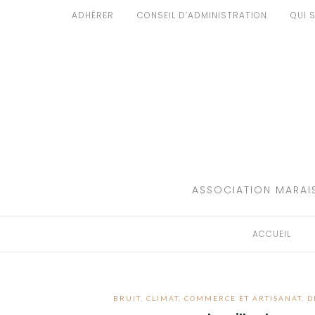
Aller
ADHÉRER
CONSEIL D’ADMINISTRATION
QUI 
au
ACCUEIL
contenu
PATRIMOINE
BRUIT
PROPRETÉ
ENVIRONNEMENT
ASSOCIATION MARAIS
RÉGLEMENTATION
ACCUEIL
BRUIT
,
CLIMAT
,
COMMERCE ET ARTISANAT
,
D