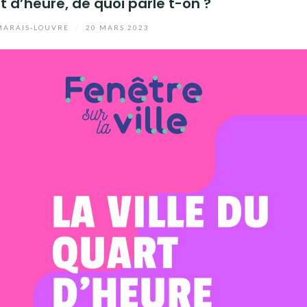
rt d’heure, de quoi parle t-on ?
ARAIS-LOUVRE
/
20 MARS 2023