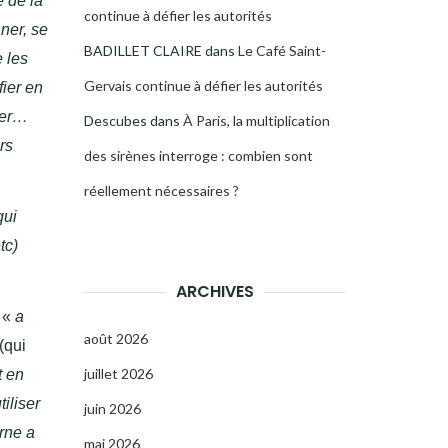
e de la
continue à défier les autorités
nner, se
BADILLET CLAIRE
dans
Le Café Saint-
e les
Gervais continue à défier les autorités
fier en
ier…
Descubes
dans
À Paris, la multiplication
rs
des sirènes interroge : combien sont
réellement nécessaires ?
qui
tc)
ARCHIVES
i «
a
août 2026
(qui
juillet 2026
t en
iliser
juin 2026
rne a
mai 2026