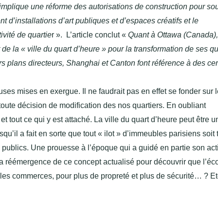
implique une réforme des autorisations de construction pour sou
 d’installations d’art publiques et d’espaces créatifs et le
ivité de quartie
r ». L’article conclut «
Quant à Ottawa (Canada), 
t de la « ville du quart d’heure » pour la transformation de ses qu
s plans directeurs, Shanghai et Canton font référence à des ce
es mises en exergue. Il ne faudrait pas en effet se fonder sur l
r toute décision de modification des nos quartiers. En oubliant
et tout ce qui y est attaché. La ville du quart d’heure peut être u
il a fait en sorte que tout « ilot » d’immeubles parisiens soit 
 publics. Une prouesse à l’époque qui a guidé en partie son act
la réémergence de ce concept actualisé pour découvrir que l’éco
er les commerces, pour plus de propreté et plus de sécurité… ? E