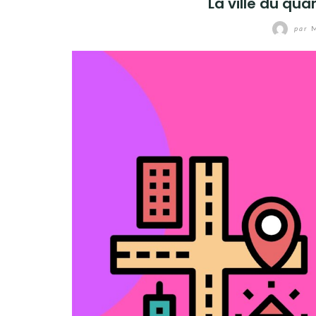
La ville du qua
par
M