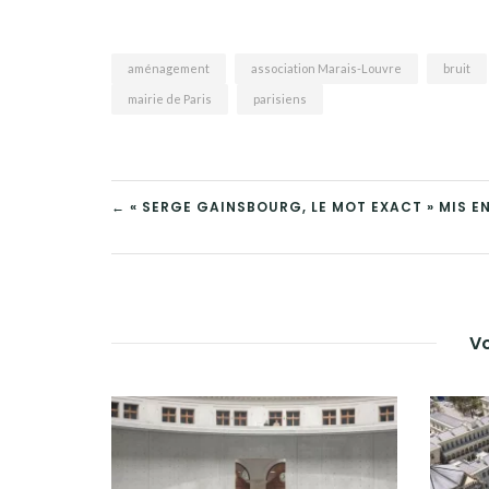
aménagement
association Marais-Louvre
bruit
mairie de Paris
parisiens
NAVIGATION
← « SERGE GAINSBOURG, LE MOT EXACT » MIS E
DE
L’ARTICLE
Vo