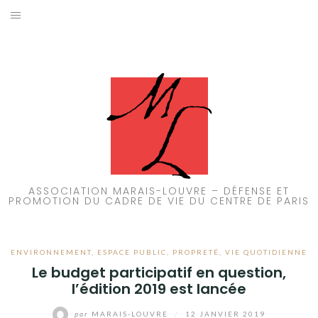
Aller
au
ACCUEIL
contenu
PATRIMOINE
BRUIT
PROPRETÉ
ENVIRONNEMENT
ASSOCIATION MARAIS-LOUVRE – DÉFENSE ET
PROMOTION DU CADRE DE VIE DU CENTRE DE PARIS
RÉGLEMENTATION
ENVIRONNEMENT
,
ESPACE PUBLIC
,
PROPRETÉ
,
VIE QUOTIDIENNE
Le budget participatif en question,
l’édition 2019 est lancée
par
MARAIS-LOUVRE
/
12 JANVIER 2019