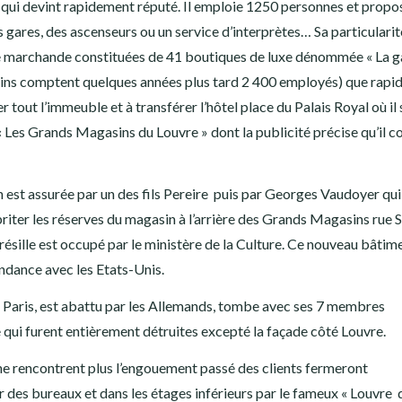
ui devint rapidement réputé. Il emploie 1250 personnes et propo
es gares, des ascenseurs ou un service d’interprètes… Sa particularit
rie marchande constituées de 41 boutiques de luxe dénommée « La g
sins comptent quelques années plus tard 2 400 employés) que rap
 tout l’immeuble et à transférer l’hôtel place du Palais Royal où il 
 « Les Grands Magasins du Louvre » dont la publicité précise qu’il 
on est assurée par un des fils Pereire puis par Georges Vaudoyer qui
riter les réserves du magasin à l’arrière des Grands Magasins rue S
résille est occupé par le ministère de la Culture. Ce nouveau bâtim
dance avec les Etats-Unis.
t Paris, est abattu par les Allemands, tombe avec ses 7 membres
 qui furent entièrement détruites excepté la façade côté Louvre.
e rencontrent plus l’engouement passé des clients fermeront
 des bureaux et dans les étages inférieurs par le fameux « Louvre 