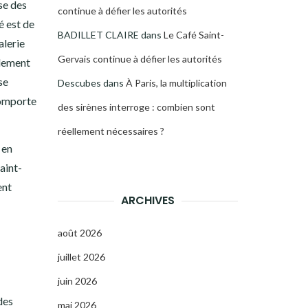
se des
continue à défier les autorités
é est de
BADILLET CLAIRE
dans
Le Café Saint-
alerie
Gervais continue à défier les autorités
idement
se
Descubes
dans
À Paris, la multiplication
comporte
des sirènes interroge : combien sont
réellement nécessaires ?
 en
aint-
ent
ARCHIVES
août 2026
juillet 2026
juin 2026
des
mai 2026