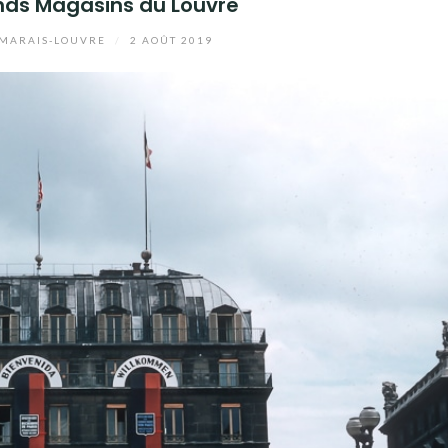
nds Magasins du Louvre
MARAIS-LOUVRE
/
2 AOÛT 2019