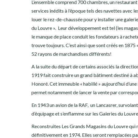
L’ensemble comprend 700 chambres, un restaurant q
services inédits à l’époque tels des navettes avec l
louer le rez-de-chaussée pour y installer une gale
du Louvre ». Leur développement est tel (les maga
le manque de place conduit les fondateurs à racheter
trouve toujours. C’est ainsi que sont créés en 1875
52 rayons de marchandises différents!
A la suite du départ de certains associés la directi
1919 fait construire un grand bâtiment destiné à ab
Honoré. Cet immeuble « habillé » aujourd’hui d’une 
permet notamment de lancer la vente par correspon
En 1943 un avion de la RAF, un Lancasrer, survolan
d’équipage et s’enflamme sur les Galeries du Louvre
Reconstruites Les Grands Magasins du Louvre qui n
définitivement en 1974. Elles seront remplacées par