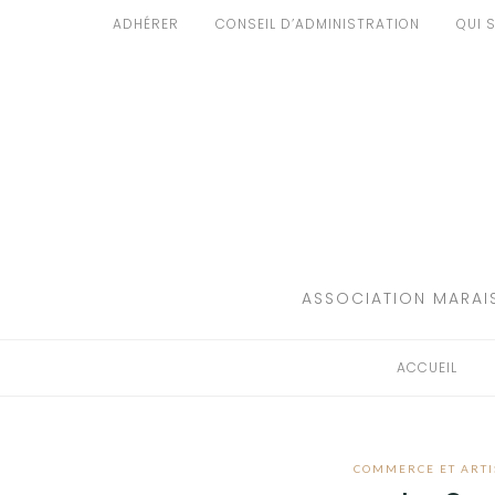
Aller
ADHÉRER
CONSEIL D’ADMINISTRATION
QUI 
au
ACCUEIL
contenu
PATRIMOINE
BRUIT
PROPRETÉ
ENVIRONNEMENT
ASSOCIATION MARAIS
RÉGLEMENTATION
ACCUEIL
COMMERCE ET ARTI