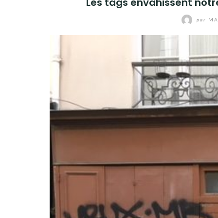
Les tags envahissent not
par
MA