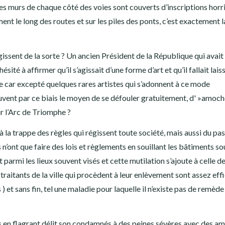
 les murs de chaque côté des voies sont couverts d’inscriptions horr
ent le long des routes et sur les piles des ponts, c’est exactement
issent de la sorte ? Un ancien Président de la République qui avait
ésité à affirmer qu’il s’agissait d’une forme d’art et qu’il fallait lai
e car excepté quelques rares artistes qui s’adonnent à ce mode
vent par ce biais le moyen de se défouler gratuitement, d' »amoch
sur l’Arc de Triomphe ?
e à la trappe des règles qui régissent toute société, mais aussi du pa
s n’ont que faire des lois et règlements en souillant les bâtiments s
parmi les lieux souvent visés et cette mutilation s’ajoute à celle d
traitants de la ville qui procèdent à leur enlèvement sont assez eff
 ) et sans fin, tel une maladie pour laquelle il n’existe pas de remède
is en flagrant délit son condamnés à des peines sévères avec des a