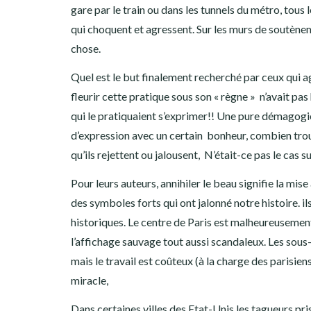
gare par le train ou dans les tunnels du métro, tous
qui choquent et agressent. Sur les murs de soutènem
chose.
Quel est le but finalement recherché par ceux qui ag
fleurir cette pratique sous son « règne » n’avait pas h
qui le pratiquaient s’exprimer!! Une pure démagogi
d’expression avec un certain bonheur, combien trou
qu’ils rejettent ou jalousent, N’était-ce pas le cas 
Pour leurs auteurs, annihiler le beau signifie la mis
des symboles forts qui ont jalonné notre histoire. il
historiques. Le centre de Paris est malheureusement 
l’affichage sauvage tout aussi scandaleux. Les sous-
mais le travail est coûteux (à la charge des parisiens
miracle,
Dans certaines villes des Etat-Unis les tagueurs pr