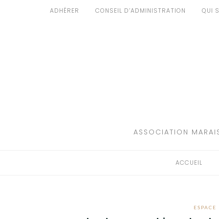
Aller
ADHÉRER
CONSEIL D’ADMINISTRATION
QUI 
au
ACCUEIL
contenu
PATRIMOINE
BRUIT
PROPRETÉ
ENVIRONNEMENT
ASSOCIATION MARAIS
RÉGLEMENTATION
ACCUEIL
ESPACE