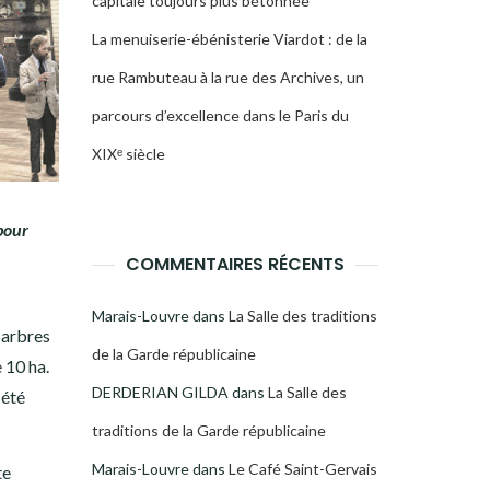
capitale toujours plus bétonnée
La menuiserie-ébénisterie Viardot : de la
rue Rambuteau à la rue des Archives, un
parcours d’excellence dans le Paris du
XIXᵉ siècle
pour
COMMENTAIRES RÉCENTS
Marais-Louvre
dans
La Salle des traditions
 arbres
de la Garde républicaine
 10 ha.
DERDERIAN GILDA
dans
La Salle des
 été
traditions de la Garde républicaine
Marais-Louvre
dans
Le Café Saint-Gervais
te