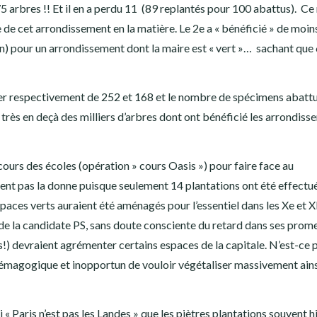
 75 arbres !! Et il en a perdu 11 (89 replantés pour 100 abattus). Ce 
 de cet arrondissement en la matière. Le 2e a « bénéficié » de moin
 an) pour un arrondissement dont la maire est « vert »… sachant que
er respectivement de 252 et 168 et le nombre de spécimens abattu
rès en deçà des milliers d’arbres dont ont bénéficié les arrondiss
ours des écoles (opération » cours Oasis ») pour faire face au
gent pas la donne puisque seulement 14 plantations ont été effectu
paces verts auraient été aménagés pour l’essentiel dans les Xe et 
e la candidate PS, sans doute consciente du retard dans ses prom
!) devraient agrémenter certains espaces de la capitale. N’est-ce p
émagogique et inopportun de vouloir végétaliser massivement ains
« Paris n’est pas les Landes » que les piètres plantations souvent 