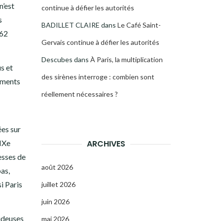
n’est
continue à défier les autorités
s
BADILLET CLAIRE
dans
Le Café Saint-
 62
Gervais continue à défier les autorités
Descubes
dans
À Paris, la multiplication
s et
des sirènes interroge : combien sont
ements
réellement nécessaires ?
ées sur
ARCHIVES
XIXe
esses de
août 2026
as,
i Paris
juillet 2026
juin 2026
hideuses
mai 2026