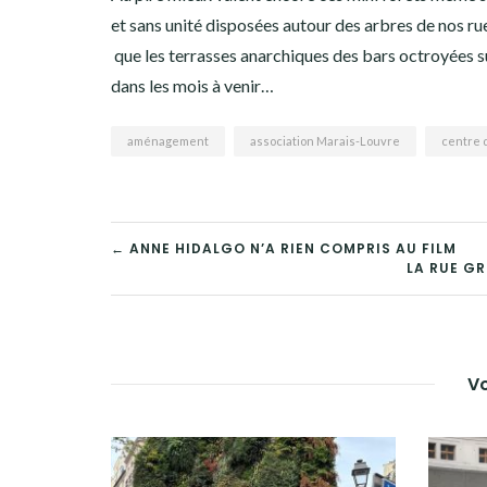
et sans unité disposées autour des arbres de nos rues
que les terrasses anarchiques des bars octroyées s
dans les mois à venir…
aménagement
association Marais-Louvre
centre 
NAVIGATION
← ANNE HIDALGO N’A RIEN COMPRIS AU FILM
LA RUE GR
DE
L’ARTICLE
Vo