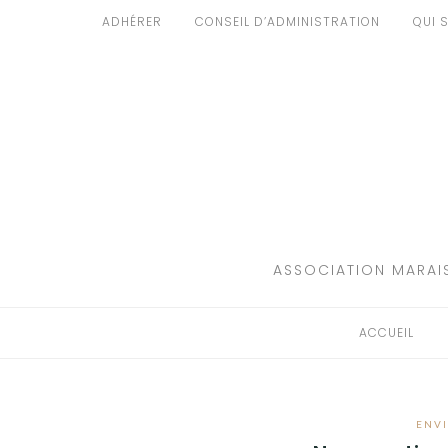
Aller
ADHÉRER
CONSEIL D’ADMINISTRATION
QUI 
au
ACCUEIL
contenu
PATRIMOINE
BRUIT
PROPRETÉ
ENVIRONNEMENT
ASSOCIATION MARAIS
RÉGLEMENTATION
ACCUEIL
ENV