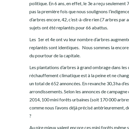
politique. En 6 ans, en effet, le 3e a reçu seulement
pas la première fois que nous soulignons l’indigence
d’arbres encore, 42, c’est-à-dire rien (7 arbres par
sujets ont été replantés pour 66 abattus.
Les 1er et 4e ont vu leur nombre d’arbres augment
replantés sont identiques. Nous sommes la encore t
du pourtour de la capitale.
Les plantations d’arbres à grand ombrage dans les c
réchauffement climatique est à la peine et ne chan
un total de 652 annoncées. En revanche 30,3 ha d’es
arrondissements. Selon les annonces de campagne d
2014, 100 mini forêts urbaines (soit 170 000 arbres
comme nous l’avons déjà précisé antérieurement, d
?
Au pire mieux valent encore ces mini forêts même si 