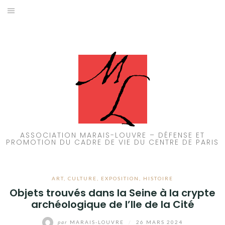
Aller
au
ACCUEIL
contenu
PATRIMOINE
BRUIT
PROPRETÉ
ENVIRONNEMENT
ASSOCIATION MARAIS-LOUVRE – DÉFENSE ET
PROMOTION DU CADRE DE VIE DU CENTRE DE PARIS
RÉGLEMENTATION
ART
,
CULTURE
,
EXPOSITION
,
HISTOIRE
Objets trouvés dans la Seine à la crypte
archéologique de l’Ile de la Cité
par
MARAIS-LOUVRE
/
26 MARS 2024