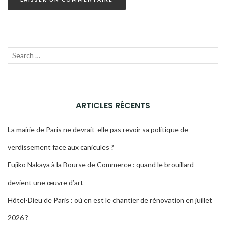
Recherche
LANC
pour :
LA
RECH
ARTICLES RÉCENTS
La mairie de Paris ne devrait-elle pas revoir sa politique de
verdissement face aux canicules ?
Fujiko Nakaya à la Bourse de Commerce : quand le brouillard
devient une œuvre d’art
Hôtel-Dieu de Paris : où en est le chantier de rénovation en juillet
2026 ?