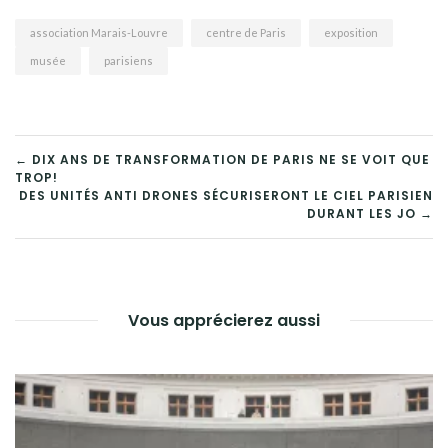
association Marais-Louvre
centre de Paris
exposition
musée
parisiens
NAVIGATION
← DIX ANS DE TRANSFORMATION DE PARIS NE SE VOIT QUE
TROP!
DE
DES UNITÉS ANTI DRONES SÉCURISERONT LE CIEL PARISIEN
DURANT LES JO →
L’ARTICLE
Vous apprécierez aussi