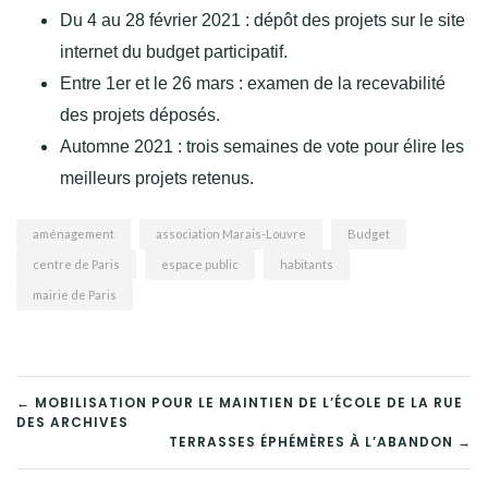
Du 4 au 28 février 2021 : dépôt des projets sur le site
internet du budget participatif.
Entre 1er et le 26 mars : examen de la recevabilité
des projets déposés.
Automne 2021 : trois semaines de vote pour élire les
meilleurs projets retenus.
aménagement
association Marais-Louvre
Budget
centre de Paris
espace public
habitants
mairie de Paris
NAVIGATION
← MOBILISATION POUR LE MAINTIEN DE L’ÉCOLE DE LA RUE
DES ARCHIVES
DE
TERRASSES ÉPHÉMÈRES À L’ABANDON →