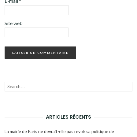
E-mail
*
Site web
Recherche
LANC
pour :
LA
RECH
ARTICLES RÉCENTS
La mairie de Paris ne devrait-elle pas revoir sa politique de