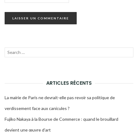
Recherche
LANC
pour :
LA
RECH
ARTICLES RÉCENTS
La mairie de Paris ne devrait-elle pas revoir sa politique de
verdissement face aux canicules ?
Fujiko Nakaya à la Bourse de Commerce : quand le brouillard
devient une œuvre d’art