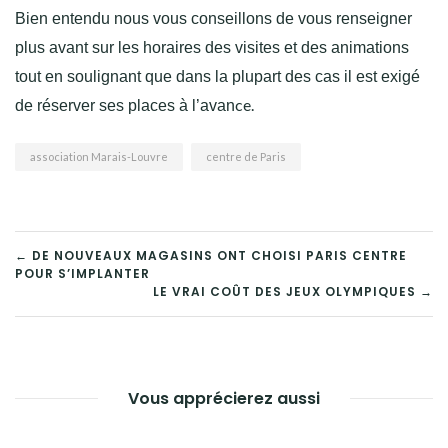
Bien entendu nous vous conseillons de vous renseigner
plus avant sur les horaires des visites et des animations
tout en soulignant que dans la plupart des cas il est exigé
ce.
de réserver ses places à l’avan
association Marais-Louvre
centre de Paris
NAVIGATION
← DE NOUVEAUX MAGASINS ONT CHOISI PARIS CENTRE
POUR S’IMPLANTER
DE
LE VRAI COÛT DES JEUX OLYMPIQUES →
L’ARTICLE
Vous apprécierez aussi