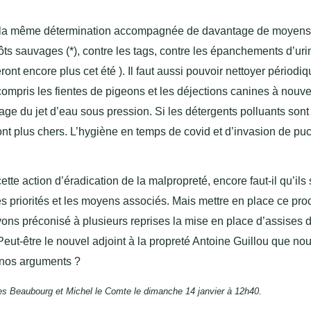
 la même détermination accompagnée de davantage de moyens, 
épôts sauvages (*), contre les tags, contre les épanchements d’uri
feront encore plus cet été ). Il faut aussi pouvoir nettoyer périod
 compris les fientes de pigeons et les déjections canines à nouv
e du jet d’eau sous pression. Si les détergents polluants sont
sont plus chers. L’hygiène en temps de covid et d’invasion de pu
ette action d’éradication de la malpropreté, encore faut-il qu’ils 
 les priorités et les moyens associés. Mais mettre en place ce pr
ons préconisé à plusieurs reprises la mise en place d’assises d
ut-être le nouvel adjoint à la propreté Antoine Guillou que no
à nos arguments ?
s rues Beaubourg et Michel le Comte le dimanche 14 janvier à 12h40.