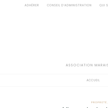
Aller
ADHÉRER
CONSEIL D’ADMINISTRATION
QUI 
au
ACCUEIL
contenu
PATRIMOINE
BRUIT
PROPRETÉ
ENVIRONNEMENT
ASSOCIATION MARAIS
RÉGLEMENTATION
ACCUEIL
PROPRETÉ