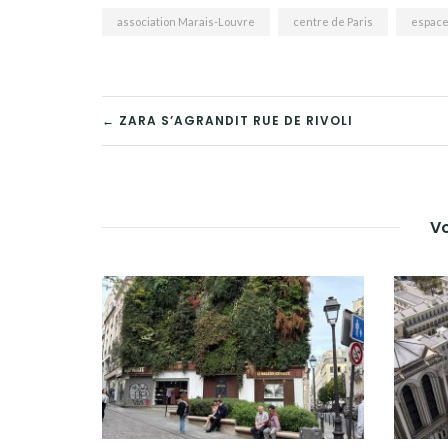
association Marais-Louvre
centre de Paris
espace
NAVIGATION
← ZARA S’AGRANDIT RUE DE RIVOLI
DE
L’ARTICLE
Vo