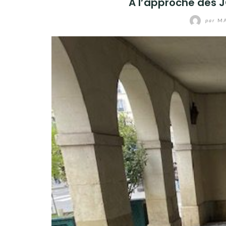
A l’approche des J
par
MA