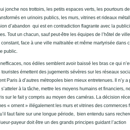
 qui jonche nos trottoirs, les petits espaces verts, les pourtours d
nsformés en urinoirs publics, les murs, vitrines et rideaux métal
on d’abandon qui est en contradiction flagrante avec la publici
es. Tout un chacun, sauf peut-être les équipes de l’hôtel de ville
r constant, face à une ville maltraitée et même martyrisée dans c
e public.
inefficaces, nos édiles semblent avoir baissé les bras ce qui n’e
 touristes émettent des jugements sévères sur les réseaux soci
nt Paris à d’autres métropoles bien mieux entretenues. Il n’y a
ut s’atteler à la tâche, mettre les moyens humains et financiers, n
pris sur le fait y compris au moyen des caméras. La décision réc
ches « ornent » illégalement les murs et vitrines des commerces
u’il faut faire sur une longue période, bien entendu sans recher
ollueur-payeur doit être un des grands principes guidant l’action