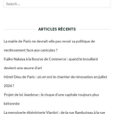
Recherche
LANC
pour :
LA
RECH
ARTICLES RÉCENTS
La mairie de Paris ne devrait-elle pas revoir sa politique de
verdissement face aux canicules ?
Fujiko Nakaya à la Bourse de Commerce : quand le brouillard
devient une œuvre d’art
Hôtel-Dieu de Paris : où en est le chantier de rénovation en juillet
2026 ?
Projet de loi Jeanbrun : le risque d’une capitale toujours plus
bétonnée
La menuiserie-ébénisterie Viardot : de la rue Rambuteau à la rue