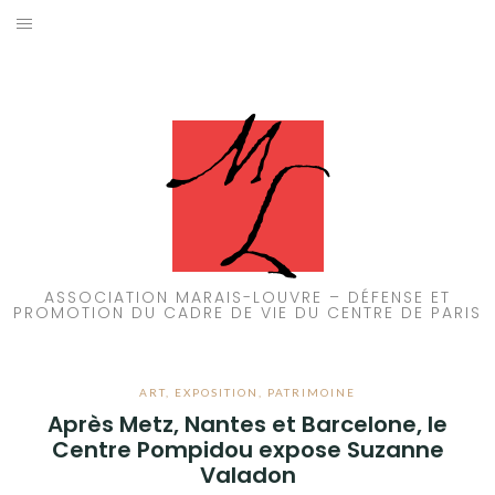
Aller
au
ACCUEIL
contenu
PATRIMOINE
BRUIT
PROPRETÉ
ENVIRONNEMENT
ASSOCIATION MARAIS-LOUVRE – DÉFENSE ET
PROMOTION DU CADRE DE VIE DU CENTRE DE PARIS
RÉGLEMENTATION
ART
,
EXPOSITION
,
PATRIMOINE
Après Metz, Nantes et Barcelone, le
Centre Pompidou expose Suzanne
Valadon