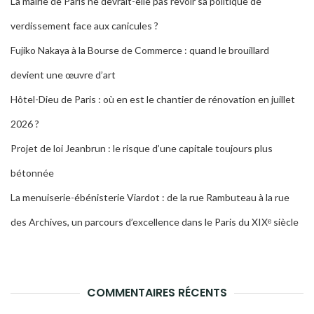
La mairie de Paris ne devrait-elle pas revoir sa politique de
verdissement face aux canicules ?
Fujiko Nakaya à la Bourse de Commerce : quand le brouillard
devient une œuvre d’art
Hôtel-Dieu de Paris : où en est le chantier de rénovation en juillet
2026 ?
Projet de loi Jeanbrun : le risque d’une capitale toujours plus
bétonnée
La menuiserie-ébénisterie Viardot : de la rue Rambuteau à la rue
des Archives, un parcours d’excellence dans le Paris du XIXᵉ siècle
COMMENTAIRES RÉCENTS