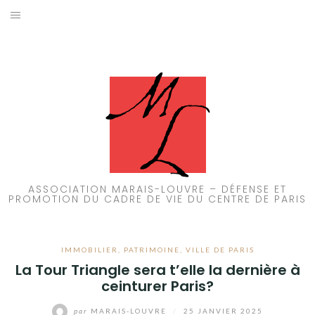
Aller
au
ACCUEIL
contenu
PATRIMOINE
BRUIT
PROPRETÉ
ENVIRONNEMENT
ASSOCIATION MARAIS-LOUVRE – DÉFENSE ET
PROMOTION DU CADRE DE VIE DU CENTRE DE PARIS
RÉGLEMENTATION
IMMOBILIER
,
PATRIMOINE
,
VILLE DE PARIS
La Tour Triangle sera t’elle la dernière à
ceinturer Paris?
par
MARAIS-LOUVRE
/
25 JANVIER 2025