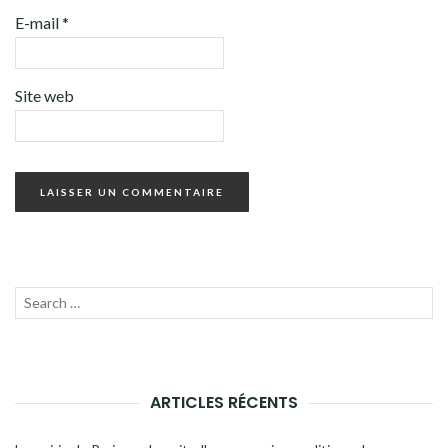
E-mail
*
Site web
Recherche
LANC
pour :
LA
RECH
ARTICLES RÉCENTS