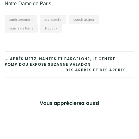
Notre-Dame de Paris.
aménagement
architecte
construction
mairie de Paris
travaux
NAVIGATION
← APRÈS METZ, NANTES ET BARCELONE, LE CENTRE
POMPIDOU EXPOSE SUZANNE VALADON
DE
DES ARBRES ET DES ARBRES… →
L’ARTICLE
Vous apprécierez aussi