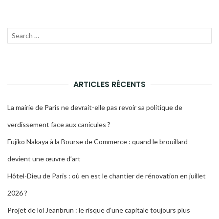
Recherche
LANC
pour :
LA
RECH
ARTICLES RÉCENTS
La mairie de Paris ne devrait-elle pas revoir sa politique de
verdissement face aux canicules ?
Fujiko Nakaya à la Bourse de Commerce : quand le brouillard
devient une œuvre d’art
Hôtel-Dieu de Paris : où en est le chantier de rénovation en juillet
2026 ?
Projet de loi Jeanbrun : le risque d’une capitale toujours plus