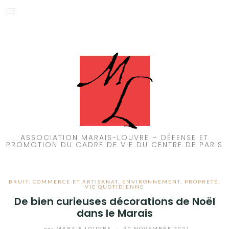
Aller
au
ACCUEIL
contenu
PATRIMOINE
BRUIT
PROPRETÉ
ENVIRONNEMENT
ASSOCIATION MARAIS-LOUVRE – DÉFENSE ET
PROMOTION DU CADRE DE VIE DU CENTRE DE PARIS
RÉGLEMENTATION
BRUIT
,
COMMERCE ET ARTISANAT
,
ENVIRONNEMENT
,
PROPRETÉ
,
VIE QUOTIDIENNE
De bien curieuses décorations de Noël
dans le Marais
par
MARAIS-LOUVRE
/
30 NOVEMBRE 2021