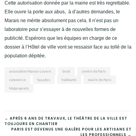
Cette autorisation donnée par la mairie est très regrettable.
Elle ouvre la porte aux abus, à d’autres demandes, le
Marais ne mérite absolument pas cela. Il n’est pas un
laboratoire pour s’essayer à de nouvelles formes de
publicité. Espérons que les équipes en charge de ce
dossier à l’Hôtel de ville vont se ressaisir face au tollé de la
population dépitée.
association Marais-Louvre
bruit
centre de Paris
commerce
façades
habitants
mairie de Paris
Malpropreté
NAVIGATION
← APRÈS 6 ANS DE TRAVAUX, LE THÉÂTRE DE LA VILLE EST
TOUJOURS EN CHANTIER
DE
PARIS EST DEVENUE UNE GALÈRE POUR LES ARTISANS ET
LES PROFESSIONNELS →