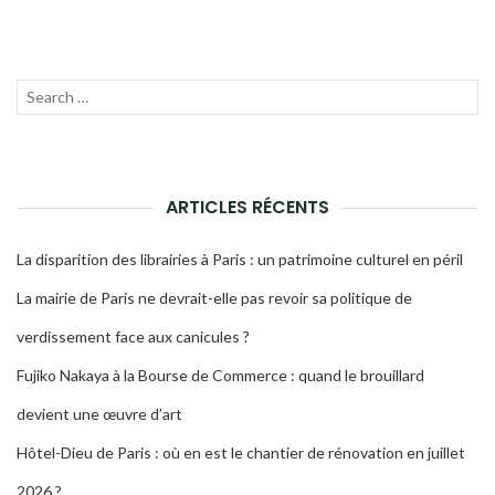
Recherche
LANC
pour :
LA
RECH
ARTICLES RÉCENTS
La disparition des librairies à Paris : un patrimoine culturel en péril
La mairie de Paris ne devrait-elle pas revoir sa politique de
verdissement face aux canicules ?
Fujiko Nakaya à la Bourse de Commerce : quand le brouillard
devient une œuvre d’art
Hôtel-Dieu de Paris : où en est le chantier de rénovation en juillet
2026 ?