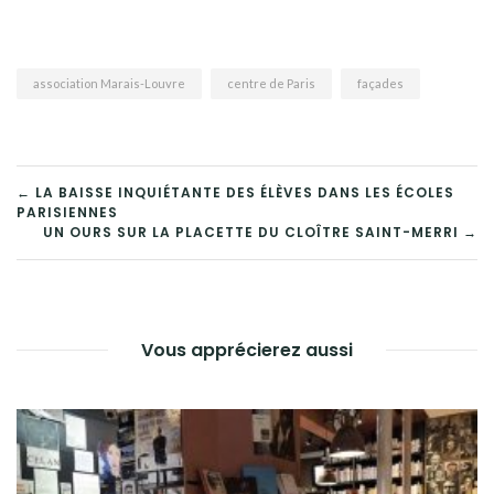
association Marais-Louvre
centre de Paris
façades
NAVIGATION
← LA BAISSE INQUIÉTANTE DES ÉLÈVES DANS LES ÉCOLES
PARISIENNES
DE
UN OURS SUR LA PLACETTE DU CLOÎTRE SAINT-MERRI →
L’ARTICLE
Vous apprécierez aussi