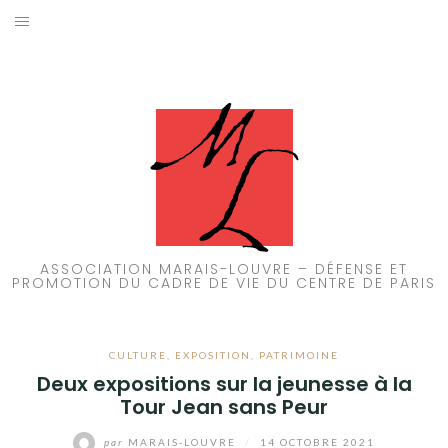
Aller
au
ACCUEIL
contenu
PATRIMOINE
BRUIT
PROPRETÉ
ENVIRONNEMENT
ASSOCIATION MARAIS-LOUVRE – DÉFENSE ET
PROMOTION DU CADRE DE VIE DU CENTRE DE PARIS
RÉGLEMENTATION
CULTURE
,
EXPOSITION
,
PATRIMOINE
Deux expositions sur la jeunesse à la
Tour Jean sans Peur
par
MARAIS-LOUVRE
/
14 OCTOBRE 2021