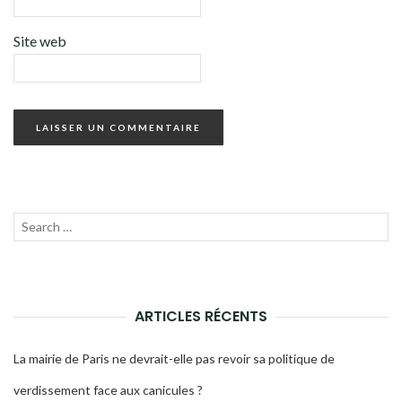
Site web
Recherche
LANC
pour :
LA
RECH
ARTICLES RÉCENTS
La mairie de Paris ne devrait-elle pas revoir sa politique de
verdissement face aux canicules ?