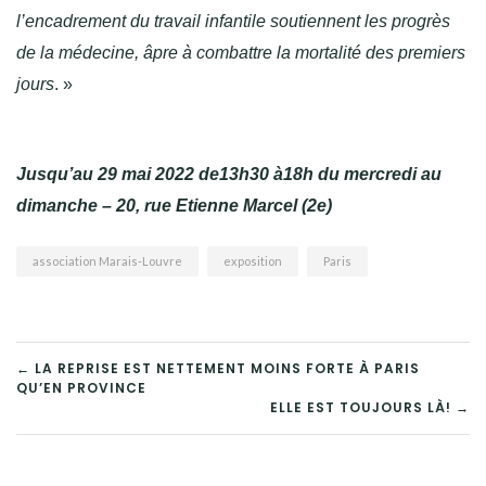
l’encadrement du travail infantile soutiennent les progrès
de la médecine, âpre à combattre la mortalité des premiers
jours
. »
Jusqu’au 29 mai 2022 de13h30 à18h du mercredi au
dimanche –
20, rue Etienne Marcel (2e)
association Marais-Louvre
exposition
Paris
NAVIGATION
← LA REPRISE EST NETTEMENT MOINS FORTE À PARIS
QU’EN PROVINCE
DE
ELLE EST TOUJOURS LÀ! →
L’ARTICLE