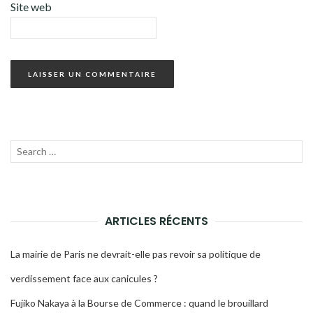
Site web
Recherche
LANC
pour :
LA
RECH
ARTICLES RÉCENTS
La mairie de Paris ne devrait-elle pas revoir sa politique de
verdissement face aux canicules ?
Fujiko Nakaya à la Bourse de Commerce : quand le brouillard