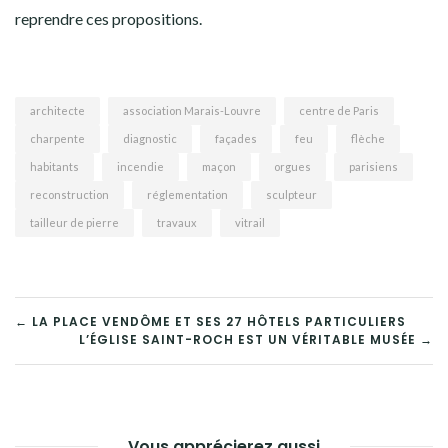
reprendre ces propositions.
architecte
association Marais-Louvre
centre de Paris
charpente
diagnostic
façades
feu
flèche
habitants
incendie
maçon
orgues
parisiens
reconstruction
réglementation
sculpteur
tailleur de pierre
travaux
vitrail
NAVIGATION
← LA PLACE VENDÔME ET SES 27 HÔTELS PARTICULIERS
L’ÉGLISE SAINT-ROCH EST UN VÉRITABLE MUSÉE →
DE
L’ARTICLE
Vous apprécierez aussi