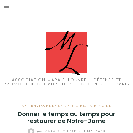
Aller
au
ACCUEIL
contenu
PATRIMOINE
BRUIT
PROPRETÉ
ENVIRONNEMENT
ASSOCIATION MARAIS-LOUVRE – DÉFENSE ET
PROMOTION DU CADRE DE VIE DU CENTRE DE PARIS
RÉGLEMENTATION
ART
,
ENVIRONNEMENT
,
HISTOIRE
,
PATRIMOINE
Donner le temps au temps pour
restaurer de Notre-Dame
par
MARAIS-LOUVRE
/
1 MAI 2019