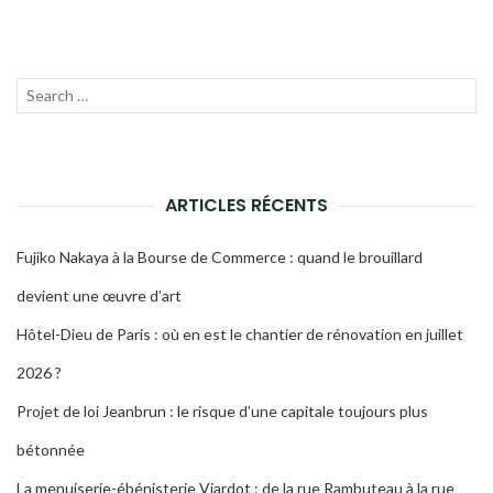
Recherche
LANC
pour :
LA
RECH
ARTICLES RÉCENTS
Fujiko Nakaya à la Bourse de Commerce : quand le brouillard
devient une œuvre d’art
Hôtel-Dieu de Paris : où en est le chantier de rénovation en juillet
2026 ?
Projet de loi Jeanbrun : le risque d’une capitale toujours plus
bétonnée
La menuiserie-ébénisterie Viardot : de la rue Rambuteau à la rue