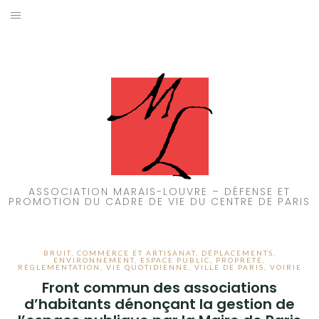
Aller
au
ACCUEIL
contenu
PATRIMOINE
BRUIT
PROPRETÉ
ENVIRONNEMENT
ASSOCIATION MARAIS-LOUVRE – DÉFENSE ET
PROMOTION DU CADRE DE VIE DU CENTRE DE PARIS
RÉGLEMENTATION
BRUIT
,
COMMERCE ET ARTISANAT
,
DÉPLACEMENTS
,
ENVIRONNEMENT
,
ESPACE PUBLIC
,
PROPRETÉ
,
RÉGLEMENTATION
,
VIE QUOTIDIENNE
,
VILLE DE PARIS
,
VOIRIE
Front commun des associations
d’habitants dénonçant la gestion de