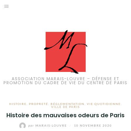
Aller
au
ACCUEIL
contenu
PATRIMOINE
BRUIT
PROPRETÉ
ENVIRONNEMENT
ASSOCIATION MARAIS-LOUVRE – DÉFENSE ET
PROMOTION DU CADRE DE VIE DU CENTRE DE PARIS
RÉGLEMENTATION
HISTOIRE
,
PROPRETÉ
,
RÉGLEMENTATION
,
VIE QUOTIDIENNE
,
VILLE DE PARIS
Histoire des mauvaises odeurs de Paris
par
MARAIS-LOUVRE
/
10 NOVEMBRE 2020