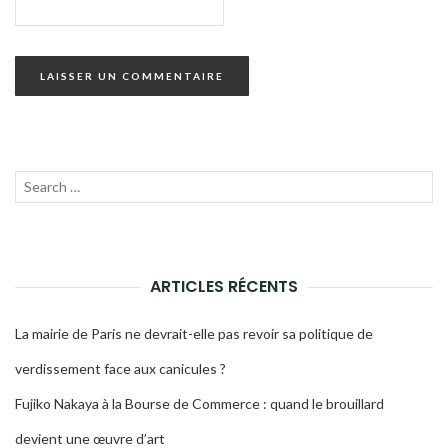
Recherche
LANC
pour :
LA
RECH
ARTICLES RÉCENTS
La mairie de Paris ne devrait-elle pas revoir sa politique de
verdissement face aux canicules ?
Fujiko Nakaya à la Bourse de Commerce : quand le brouillard
devient une œuvre d’art