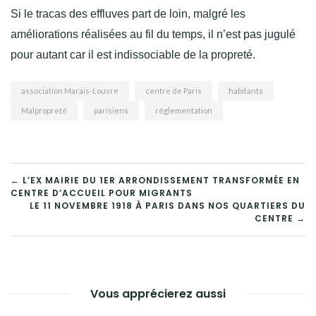
Si le tracas des effluves part de loin, malgré les
améliorations réalisées au fil du temps, il n’est pas jugulé
pour autant car il est indissociable de la propreté.
association Marais-Louvre
centre de Paris
habitants
Malpropreté
parisiens
réglementation
NAVIGATION
← L’EX MAIRIE DU 1ER ARRONDISSEMENT TRANSFORMÉE EN
CENTRE D’ACCUEIL POUR MIGRANTS
DE
LE 11 NOVEMBRE 1918 À PARIS DANS NOS QUARTIERS DU
CENTRE →
L’ARTICLE
Vous apprécierez aussi