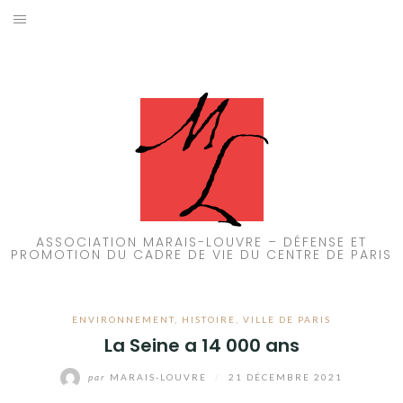
Aller
au
ACCUEIL
contenu
PATRIMOINE
BRUIT
PROPRETÉ
ENVIRONNEMENT
ASSOCIATION MARAIS-LOUVRE – DÉFENSE ET
PROMOTION DU CADRE DE VIE DU CENTRE DE PARIS
RÉGLEMENTATION
ENVIRONNEMENT
,
HISTOIRE
,
VILLE DE PARIS
La Seine a 14 000 ans
par
MARAIS-LOUVRE
/
21 DÉCEMBRE 2021