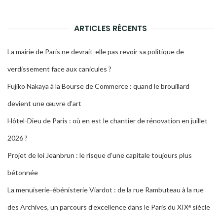
LA
RECH
ARTICLES RÉCENTS
La mairie de Paris ne devrait-elle pas revoir sa politique de
verdissement face aux canicules ?
Fujiko Nakaya à la Bourse de Commerce : quand le brouillard
devient une œuvre d’art
Hôtel-Dieu de Paris : où en est le chantier de rénovation en juillet
2026 ?
Projet de loi Jeanbrun : le risque d’une capitale toujours plus
bétonnée
La menuiserie-ébénisterie Viardot : de la rue Rambuteau à la rue
des Archives, un parcours d’excellence dans le Paris du XIXᵉ siècle