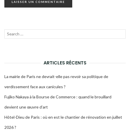
Recherche
LANC
pour :
LA
RECH
ARTICLES RÉCENTS
La mairie de Paris ne devrait-elle pas revoir sa politique de
verdissement face aux canicules ?
Fujiko Nakaya à la Bourse de Commerce : quand le brouillard
devient une œuvre d’art
Hôtel-Dieu de Paris : où en est le chantier de rénovation en juillet
2026 ?