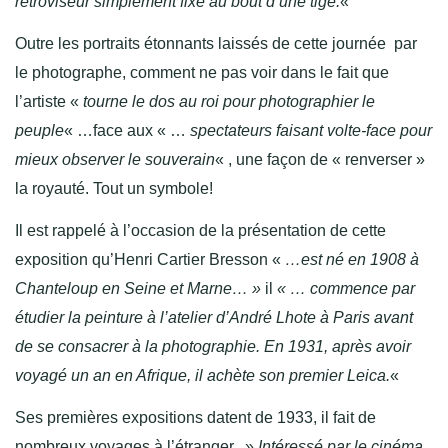
rétroviseur simplement fixé au bout d’une tige.
«
Outre les portraits étonnants laissés de cette journée par
le photographe, comment ne pas voir dans le fait que
l’artiste «
tourne le dos au roi pour photographier le
peuple
« …face aux « …
spectateurs faisant volte-face pour
mieux observer le souverain
« , une façon de « renverser »
la royauté. Tout un symbole!
Il est rappelé à l’occasion de la présentation de cette
exposition qu’Henri Cartier Bresson «
…est né en 1908 à
Chanteloup en Seine et Marne… »
il
« … commence par
étudier la peinture à l’atelier d’André Lhote à Paris avant
de se consacrer à la photographie. En 1931, après avoir
voyagé un an en Afrique, il achète son premier Leica.
«
Ses premières expositions datent de 1933, il fait de
nombreux voyages à l’étranger. »
Intéressé par le cinéma,