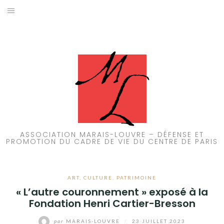
Aller
au
ACCUEIL
contenu
PATRIMOINE
BRUIT
PROPRETÉ
ENVIRONNEMENT
ASSOCIATION MARAIS-LOUVRE – DÉFENSE ET
PROMOTION DU CADRE DE VIE DU CENTRE DE PARIS
RÉGLEMENTATION
ART
,
CULTURE
,
PATRIMOINE
« L’autre couronnement » exposé à la
Fondation Henri Cartier-Bresson
par
MARAIS-LOUVRE
/
23 JUILLET 2023