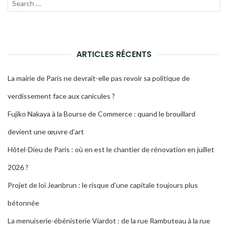
Recherche
LANC
pour :
LA
RECH
ARTICLES RÉCENTS
La mairie de Paris ne devrait-elle pas revoir sa politique de
verdissement face aux canicules ?
Fujiko Nakaya à la Bourse de Commerce : quand le brouillard
devient une œuvre d’art
Hôtel-Dieu de Paris : où en est le chantier de rénovation en juillet
2026 ?
Projet de loi Jeanbrun : le risque d’une capitale toujours plus
bétonnée
La menuiserie-ébénisterie Viardot : de la rue Rambuteau à la rue