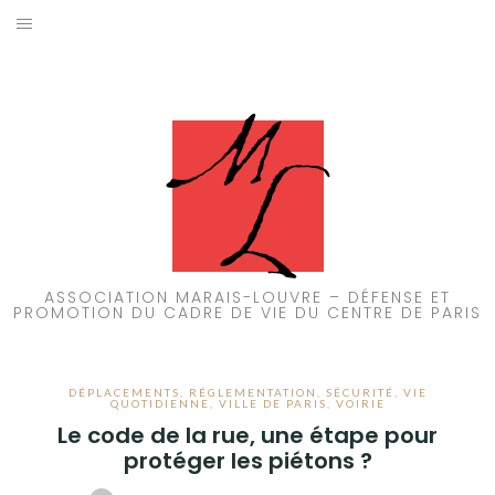
Aller
au
ACCUEIL
contenu
PATRIMOINE
BRUIT
PROPRETÉ
ENVIRONNEMENT
ASSOCIATION MARAIS-LOUVRE – DÉFENSE ET
PROMOTION DU CADRE DE VIE DU CENTRE DE PARIS
RÉGLEMENTATION
DÉPLACEMENTS
,
RÉGLEMENTATION
,
SÉCURITÉ
,
VIE
QUOTIDIENNE
,
VILLE DE PARIS
,
VOIRIE
Le code de la rue, une étape pour
protéger les piétons ?