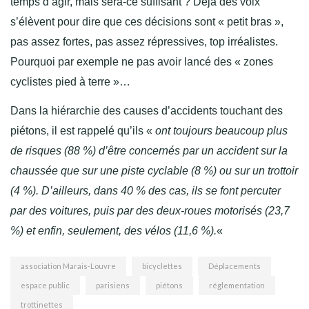
temps d’agir, mais sera-ce suffisant ? Déjà des voix
s’élèvent pour dire que ces décisions sont « petit bras »,
pas assez fortes, pas assez répressives, top irréalistes.
Pourquoi par exemple ne pas avoir lancé des « zones
cyclistes pied à terre »…
Dans la hiérarchie des causes d’accidents touchant des
piétons, il est rappelé qu’ils «
ont toujours beaucoup plus
de risques (88 %) d’être concernés par un accident sur la
chaussée que sur une piste cyclable (8 %) ou sur un trottoir
(4 %). D’ailleurs, dans 40 % des cas, ils se font percuter
par des voitures, puis par des deux-roues motorisés (23,7
%) et enfin, seulement, des vélos (11,6 %).
«
association Marais-Louvre
bicyclettes
Déplacements
espace public
parisiens
piétons
réglementation
trottinettes