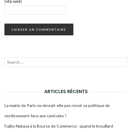
Site web
Recherche
LANC
pour :
LA
RECH
ARTICLES RÉCENTS
La mairie de Paris ne devrait-elle pas revoir sa politique de
verdissement face aux canicules ?
Fujiko Nakaya à la Bourse de Commerce : quand le brouillard