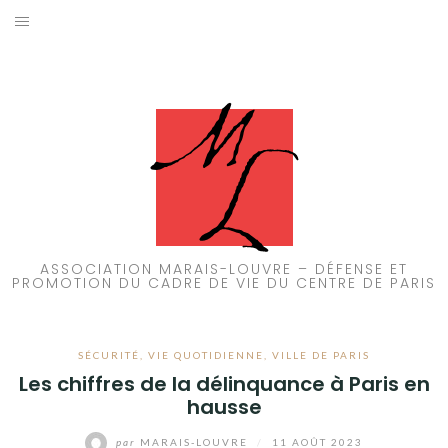
Aller
au
ACCUEIL
contenu
PATRIMOINE
BRUIT
PROPRETÉ
ENVIRONNEMENT
ASSOCIATION MARAIS-LOUVRE – DÉFENSE ET
PROMOTION DU CADRE DE VIE DU CENTRE DE PARIS
RÉGLEMENTATION
SÉCURITÉ
,
VIE QUOTIDIENNE
,
VILLE DE PARIS
Les chiffres de la délinquance à Paris en
hausse
par
MARAIS-LOUVRE
/
11 AOÛT 2023