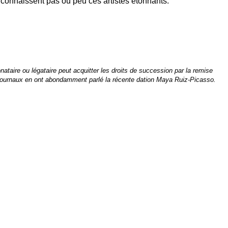
connaissent pas ou peu ces artistes étonnants.
onataire ou légataire peut acquitter les droits de succession par la remise
s journaux en ont abondamment parlé la récente dation Maya Ruiz-Picasso.