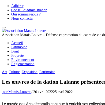
Aller
Adhérer
au
Conseil d’administration
contenu
Qui sommes-nous ?
Nous contacter
Association Marais-Louvre – Défense et promotion du cadre de vie du
Accueil
Patrimoine
Bruit
Propreté
Environnement
Réglementation
Art
,
Culture
,
Exposition
,
Patrimoine
Les œuvres de la dation Lalanne présentée
par
Marais-Louvre
/
20 avril 2022
25 avril 2022
Le musée des Arts décoratifs continue à enrichir ses collectio