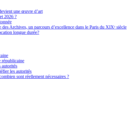
devient une œuvre d’art
let 2026 ?
étonnée
e des Archives, un parcours d’excellence dans le Paris du XIXᵉ siècle
location longue durée?
caine
e républicaine
 autorités
fier les autorités
: combien sont réellement nécessaires ?