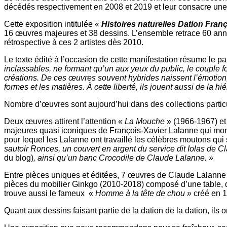
décédés respectivement en 2008 et 2019 et leur consacre une ex
Cette exposition intitulée «
Histoires naturelles Dation Fran
16 œuvres majeures et 38 dessins. L’ensemble retrace 60 anné
rétrospective à ces 2 artistes dès 2010.
Le texte édité à l’occasion de cette manifestation résume le p
inclassables, ne formant qu’un aux yeux du public, le couple f
créations. De ces œuvres souvent hybrides naissent l’émotion, 
formes et les matières. À cette liberté, ils jouent aussi de la 
Nombre d’œuvres sont aujourd’hui dans des collections particu
Deux œuvres attirent l’attention «
La Mouche
» (1966-1967) et
majeures quasi iconiques de François-Xavier Lalanne qui mon
pour lequel les Lalanne ont travaillé les célèbres moutons qui 
sautoir Ronces, un couvert en argent du service dit Iolas de 
du blog)
, ainsi qu’un banc Crocodile de Claude Lalanne. »
Entre pièces uniques et éditées, 7 œuvres de Claude Lalanne
pièces du mobilier Ginkgo (2010-2018) composé d’une table, d
trouve aussi le fameux «
Homme à la tête de chou »
créé en 1
Quant aux dessins faisant partie de la dation de la dation, ils 