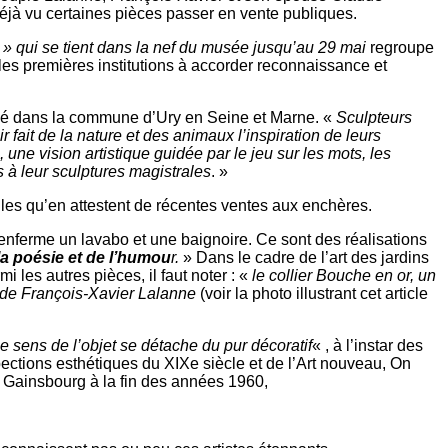
 déjà vu certaines pièces passer en vente publiques.
» qui se tient dans la nef du musée jusqu’au 29 mai
regroupe
es premières institutions à accorder reconnaissance et
stallé dans la commune d’Ury en Seine et Marne. «
Sculpteurs
fait de la nature et des animaux l’inspiration de leurs
ne vision artistique guidée par le jeu sur les mots, les
ts à leur sculptures magistrales
. »
les qu’en attestent de récentes ventes aux enchères.
renferme un lavabo et une baignoire. Ce sont des réalisations
a poésie et de l’humou
r.
» Dans le cadre de l’art des jardins
 les autres pièces, il faut noter : «
le collier Bouche en or, un
e de François-Xavier Lalanne
(voir la photo illustrant cet article
le sens de l’objet se détache du pur décoratif
« , à l’instar des
ctions esthétiques du XIXe siècle et de l’Art nouveau, On
 Gainsbourg à la fin des années 1960,