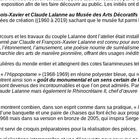
position afin de les faire découvrir au public. Les initiés ont
çois-Xavier et Claude Lalanne au Musée des Arts Décoratifs
es de création ((1960 à 2019) sachant que le musée fut parmi l
arcours et les travaux du couple Lalanne dont l’atelier était in
ormé par Claude et François-Xavier Lalanne est connu pour avoir 
l’étonnement, l’amusement, une poésie nourrie de surréalisme, u
hiérarchie des arts de manière pionnière, offrant des usages inédi
lières du monde entier et atteignent des cotes faramineuses tel
 «
l’Hippopotame
» (1968-1969) en résine polyester bleue, qui 
trent ainsi son «
goût du monumental et un sens certain de l
sont devenus des incontournables et que l’on peut admirés. Parmi
Claude Lalanne mais également le Rhinocrétaire II, chef d’œuvr
 montrent combien, dans son esprit comme dans sa pratique, «
’une banquette et une paire de chaises qui font écho aux prospe
968 mais dans sa version en bronze de 2005, qui inspira Serge
ont servi de croquis préparatoires pour la réalisation des pièces.