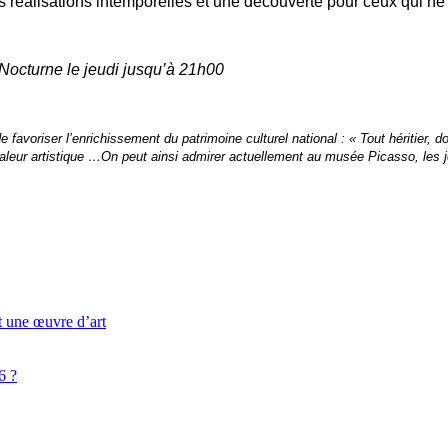
réalisations intemporelles et une découverte pour ceux qui ne 
Nocturne le jeudi jusqu’à 21h00
 favoriser l’enrichissement du patrimoine culturel national : « Tout héritier, d
 valeur artistique …On peut ainsi admirer actuellement au musée Picasso, le
t une œuvre d’art
6 ?