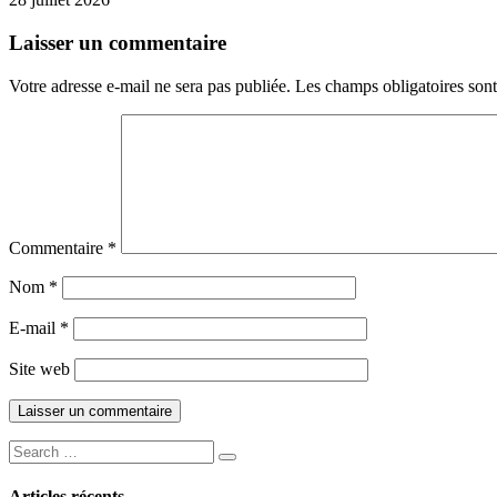
Laisser un commentaire
Votre adresse e-mail ne sera pas publiée.
Les champs obligatoires son
Commentaire
*
Nom
*
E-mail
*
Site web
Recherche
Lancer
pour :
la
Articles récents