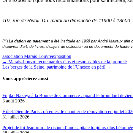
Une exposition que nous recommandons pour sa fraîcheur, ses 
107, rue de Rivoli. Du mardi au dimanche de 11h00 à 18h00 
(*)
La
dation en paiement
a été instituée en 1968 par André Malraux afin de
d’œuvres d’art, de livres, d’objets de collection ou de documents de haute
association Marais-Louvre
exposition
Navigation
← Marais-Louvre reçue par des élus et responsables de la propreté
Les berges de la Seine, patrimoine de l’Unesco en péril →
de
l’article
Vous apprécierez aussi
Fujiko Nakaya à la Bourse de Commerce : quand le brouillard devien
3 août 2026
Hôtel-Dieu de Paris : où en est le chantier de rénovation en juillet 202
31 juillet 2026
Projet de loi Jeanbrun : le risque d’une capitale toujours plus bétonnée
28 juillet 2026