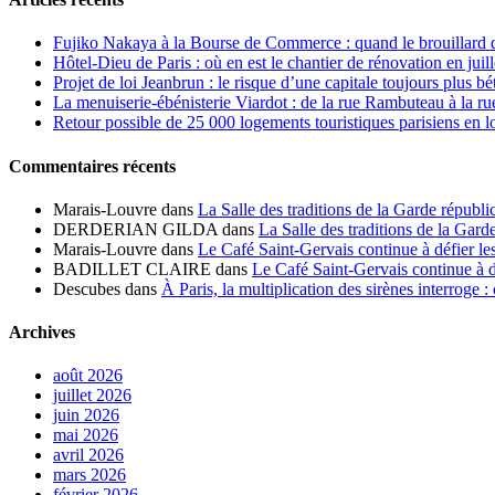
recherche
Fujiko Nakaya à la Bourse de Commerce : quand le brouillard 
Hôtel-Dieu de Paris : où en est le chantier de rénovation en juil
Projet de loi Jeanbrun : le risque d’une capitale toujours plus b
La menuiserie-ébénisterie Viardot : de la rue Rambuteau à la ru
Retour possible de 25 000 logements touristiques parisiens en 
Commentaires récents
Marais-Louvre
dans
La Salle des traditions de la Garde républi
DERDERIAN GILDA
dans
La Salle des traditions de la Gard
Marais-Louvre
dans
Le Café Saint-Gervais continue à défier les
BADILLET CLAIRE
dans
Le Café Saint-Gervais continue à dé
Descubes
dans
À Paris, la multiplication des sirènes interroge 
Archives
août 2026
juillet 2026
juin 2026
mai 2026
avril 2026
mars 2026
février 2026