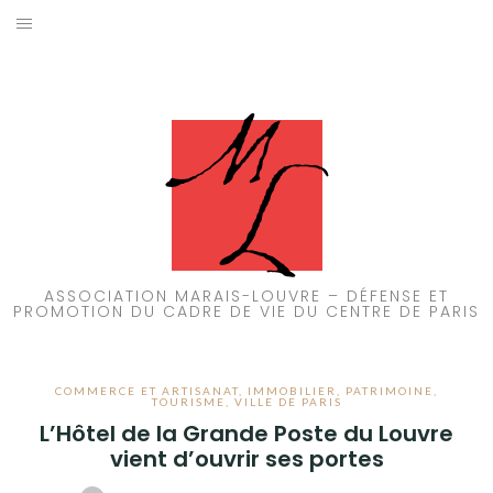
Aller
au
ACCUEIL
contenu
PATRIMOINE
BRUIT
PROPRETÉ
ENVIRONNEMENT
ASSOCIATION MARAIS-LOUVRE – DÉFENSE ET
PROMOTION DU CADRE DE VIE DU CENTRE DE PARIS
RÉGLEMENTATION
COMMERCE ET ARTISANAT
,
IMMOBILIER
,
PATRIMOINE
,
TOURISME
,
VILLE DE PARIS
L’Hôtel de la Grande Poste du Louvre
vient d’ouvrir ses portes