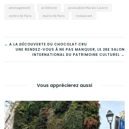
aménagement
architecte
association Marais-Louvre
centre de Paris
mairie de Paris
restaurant
NAVIGATION
← A LA DÉCOUVERTE DU CHOCOLAT CRU
UNE RENDEZ-VOUS À NE PAS MANQUER, LE 26E SALON
DE
INTERNATIONAL DU PATRIMOINE CULTUREL →
L’ARTICLE
Vous apprécierez aussi