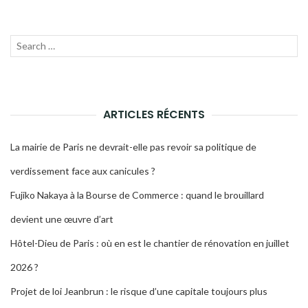
Recherche
LANC
pour :
LA
RECH
ARTICLES RÉCENTS
La mairie de Paris ne devrait-elle pas revoir sa politique de
verdissement face aux canicules ?
Fujiko Nakaya à la Bourse de Commerce : quand le brouillard
devient une œuvre d’art
Hôtel-Dieu de Paris : où en est le chantier de rénovation en juillet
2026 ?
Projet de loi Jeanbrun : le risque d’une capitale toujours plus