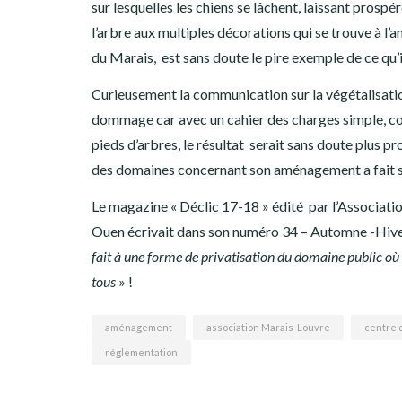
sur lesquelles les chiens se lâchent, laissant prospé
l’arbre aux multiples décorations qui se trouve à l’
du Marais, est sans doute le pire exemple de ce qu’il
Curieusement la communication sur la végétalisation
dommage car avec un cahier des charges simple, c
pieds d’arbres, le résultat serait sans doute plus pr
des domaines concernant son aménagement a fait sa
Le magazine « Déclic 17-18 » édité par l’Associatio
Ouen écrivait dans son numéro 34 – Automne -Hiver
fait à une forme de privatisation du domaine public où 
tous
» !
aménagement
association Marais-Louvre
centre 
réglementation