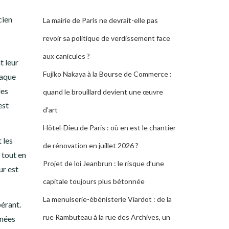
cien
La mairie de Paris ne devrait-elle pas
revoir sa politique de verdissement face
aux canicules ?
t leur
Fujiko Nakaya à la Bourse de Commerce :
haque
des
quand le brouillard devient une œuvre
est
d’art
Hôtel-Dieu de Paris : où en est le chantier
 les
de rénovation en juillet 2026 ?
 tout en
Projet de loi Jeanbrun : le risque d’une
ur est
capitale toujours plus bétonnée
La menuiserie-ébénisterie Viardot : de la
pérant.
rue Rambuteau à la rue des Archives, un
inées