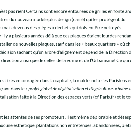
est pas rien! Certains sont encore entourées de grilles en fonte an
utres du nouveau modèle plus design (carré) qui les protègent du
ion mais devenus des pièges à déchets qui doivent être nettoyés
r il y a plusieurs années déjà que ces plaques étaient lourdes rendan
installer de nouvelles plaques, sauf dans les « beaux quartiers » où c
décision sachant qu’un arbre d’alignement dépend de la Direction 
irection ainsi que de celles de la voirie et de l’Urbanisme! Ce qui 
st très encouragée dans la capitale, la mairie incite les Parisiens et
grant dans le «
projet global de végétalisation et d’agriculture urbaine
»
lisation faite à la Direction des espaces verts (cf Paris.fr) et le to
tteint les attentes de ses promoteurs, il est même déplorable et déses
 aucune esthétique, plantations non entretenues, abandonnées, piét