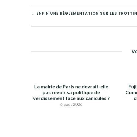
NAVIGATION
← ENFIN UNE RÉGLEMENTATION SUR LES TROTTIN
DE
L’ARTICLE
Vo
La mairie de Paris ne devrait-elle
Fuj
pas revoir sa politique de
Comm
verdissement face aux canicules ?
d
6 août 2026