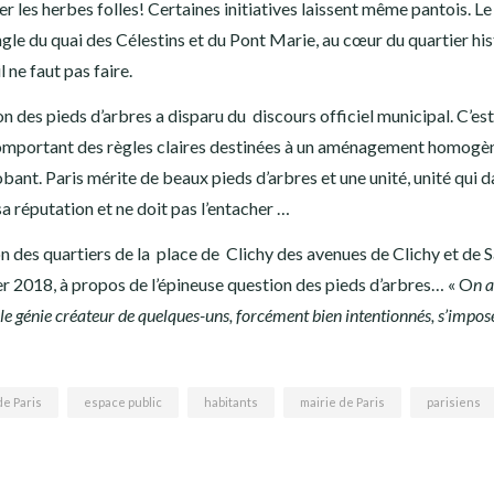
rer les herbes folles! Certaines initiatives laissent même pantois. Le
angle du quai des Célestins et du Pont Marie, au cœur du quartier hi
 ne faut pas faire.
 des pieds d’arbres a disparu du discours officiel municipal. C’est
omportant des règles claires destinées à un aménagement homogè
obant. Paris mérite de beaux pieds d’arbres et une unité, unité qui 
 réputation et ne doit pas l’entacher …
n des quartiers de la place de Clichy des avenues de Clichy et de S
 2018, à propos de l’épineuse question des pieds d’arbres… « O
n a
le génie créateur de quelques-uns, forcément bien intentionnés, s’impos
de Paris
espace public
habitants
mairie de Paris
parisiens