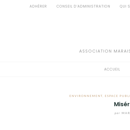
Aller
ADHÉRER
CONSEIL D’ADMINISTRATION
QUI 
au
ACCUEIL
contenu
PATRIMOINE
BRUIT
ASSOCIATION MARAIS
PROPRETÉ
ACCUEIL
ENVIRONNEMENT
RÉGLEMENTATION
ENVIRONNEMENT
,
ESPACE PUBL
Misér
par
MAR