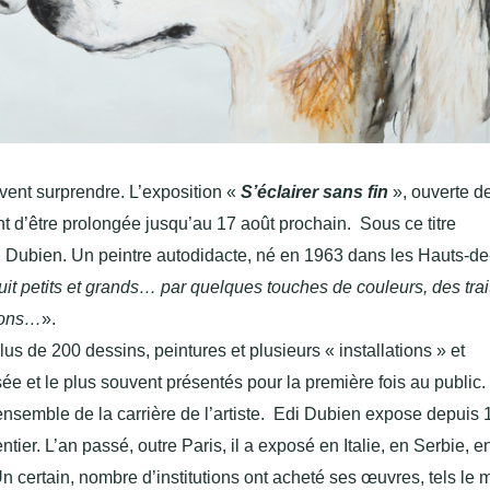
ent surprendre. L’exposition «
S’éclairer sans fin
», ouverte d
nt d’être prolongée jusqu’au 17 août prochain. Sous ce titre
 Dubien. Un peintre autodidacte, né en 1963 dans les Hauts-de
uit petits et grands… par quelques touches de couleurs, des trai
tions…
».
us de 200 dessins, peintures et plusieurs « installations » et
ée et le plus souvent présentés pour la première fois au public.
ensemble de la carrière de l’artiste.
Edi Dubien expose depuis 
ier. L’an passé, outre Paris, il a exposé en Italie, en Serbie, e
certain, nombre d’institutions ont acheté ses œuvres, tels le