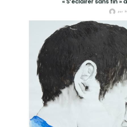
« S’éclairer sans fin 
par
M