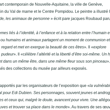
art contemporain de Nouvelle-Aquitaine, la ville de Genève,
n du Val de marne et le Centre Pompidou. Le peintre a illustré 
de, les animaux de personne
» écrit pare jacques Roubaud par
es liés à l’identité, à l’enfance et à la relation entre l’humain e
t ou humains et animaux partagent un moment de communion et
re regard et met en exergue la beauté de ces êtres
». Il «
explore
e pudeur
».
Il «c
élèbre l’altérité et la liberté d’être soi-même. Un
itent dans un même être, dans une même fleur sous son pinceau
».
sés des collections du musée par ailleurs exposés.
pportés par les organisateurs de l’exposition que «
la vulnérabi
ral pour Edi Dubien. Ses personnages, souvent jeunes et andro
les et ceux qui, malgré le doute, avancent pour vivre. Une allégo
euves et trouver sa place dans le monde
». Au travers de ses œu