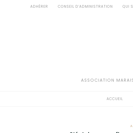
Aller
ADHÉRER
CONSEIL D’ADMINISTRATION
QUI 
au
ACCUEIL
contenu
PATRIMOINE
BRUIT
PROPRETÉ
ENVIRONNEMENT
ASSOCIATION MARAIS
RÉGLEMENTATION
ACCUEIL
A