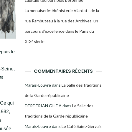
capitale toujours plus bétonnée
La menuiserie-ébénisterie Viardot : de la
rue Rambuteau à la rue des Archives, un
parcours d’excellence dans le Paris du
XIXᵉ siècle
epuis le
-Seine,
COMMENTAIRES RÉCENTS
ts
Marais-Louvre
dans
La Salle des traditions
de la Garde républicaine
 Ce qui
DERDERIAN GILDA
dans
La Salle des
1982,
traditions de la Garde républicaine
n
Marais-Louvre
dans
Le Café Saint-Gervais
 musée