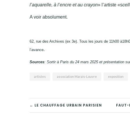
l’aquarelle, à l’encre et au crayon
» l’artiste «s
cel
A voir absolument.
62, rue des Archives (ex 3e). Tous les jours de 11h00 à18h00
.
l’avance
Sources
: Sortir à Paris du 24 mars 2025 et présentation s
artistes
association Marais-Louvre
exposition
NAVIGATION
← LE CHAUFFAGE URBAIN PARISIEN
FAUT-
DE