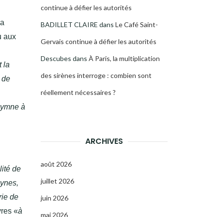
continue à défier les autorités
la
BADILLET CLAIRE
dans
Le Café Saint-
u aux
Gervais continue à défier les autorités
Descubes
dans
À Paris, la multiplication
t la
des sirènes interroge : combien sont
 de
réellement nécessaires ?
 hymne à
ARCHIVES
août 2026
lité de
juillet 2026
gynes,
rie de
juin 2026
vres «
à
mai 2026