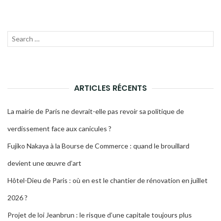
Recherche
LANC
pour :
LA
RECH
ARTICLES RÉCENTS
La mairie de Paris ne devrait-elle pas revoir sa politique de
verdissement face aux canicules ?
Fujiko Nakaya à la Bourse de Commerce : quand le brouillard
devient une œuvre d’art
Hôtel-Dieu de Paris : où en est le chantier de rénovation en juillet
2026 ?
Projet de loi Jeanbrun : le risque d’une capitale toujours plus