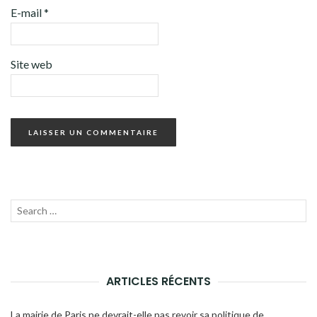
E-mail
*
Site web
Recherche
LANC
pour :
LA
RECH
ARTICLES RÉCENTS
La mairie de Paris ne devrait-elle pas revoir sa politique de