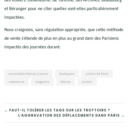
des Rosiers, Debelleyme, de Turenne, des Archives, Beaubourg
et Béranger pour ne citer quelles sont-elles particulièrement
impactées.
Nous craignons, sans régulation appropriée, que cette méthode
de vente s’étende de plus en plus au grand dam des Parisiens
impactés des journées durant.
association Marais-Louvre
boutiques
centre de Paris
commerce
magasins
Marais
ventes
NAVIGATION
← FAUT-IL TOLÉRER LES TAGS SUR LES TROTTOIRS ?
L’AGGRAVATION DES DÉPLACEMENTS DANS PARIS →
DE