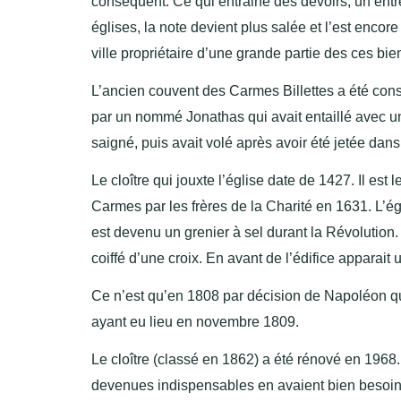
conséquent. Ce qui entraine des devoirs, un entre
églises, la note devient plus salée et l’est encor
ville propriétaire d’une grande partie des ces bie
L’ancien couvent des Carmes Billettes a été con
par un nommé Jonathas qui avait entaillé avec un
saigné, puis avait volé après avoir été jetée dans
Le cloître qui jouxte l’église date de 1427. Il est 
Carmes par les frères de la Charité en 1631.
L’ég
est devenu un grenier à sel durant la Révolution
coiffé d’une croix. En avant de l’édifice apparait 
Ce n’est qu’en 1808 par décision de Napoléon que 
ayant eu lieu en novembre 1809.
Le cloître (classé en 1862) a été rénové en 1968
devenues indispensables en
avaient
bien besoi