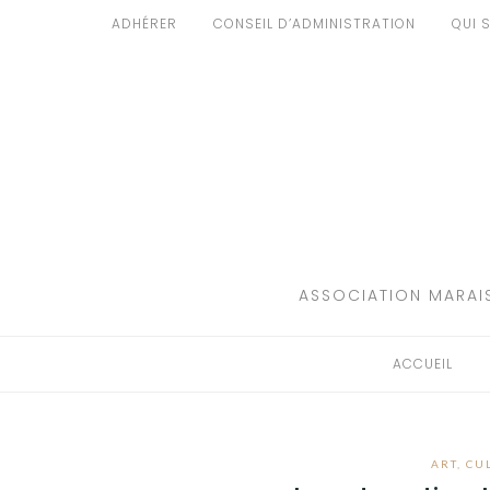
Aller
ADHÉRER
CONSEIL D’ADMINISTRATION
QUI 
au
ACCUEIL
contenu
PATRIMOINE
BRUIT
PROPRETÉ
ENVIRONNEMENT
ASSOCIATION MARAIS
RÉGLEMENTATION
ACCUEIL
ART
,
CU