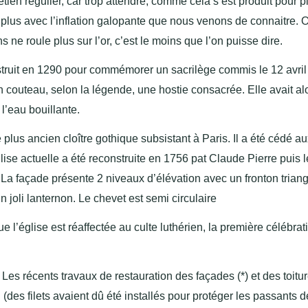
tien régulier, car trop attendre, comme cela s’est produit pour p
e plus avec l’inflation galopante que nous venons de connaitre. O
ns ne roule plus sur l’or, c’est le moins que l’on puisse dire.
struit en 1290 pour commémorer un sacrilège commis le 12 avri
 couteau, selon la légende, une hostie consacrée. Elle avait al
 l’eau bouillante.
le plus ancien cloître gothique subsistant à Paris. Il a été cédé a
lise actuelle a été reconstruite en 1756 pat Claude Pierre puis l
. La façade présente 2
niveaux d’élévation avec un fronton triang
un joli lanternon. Le chevet est semi circulaire
l’église est réaffectée au culte luthérien, la première célébrat
. Les récents travaux de
restauration des façades (*) et des toitu
n (des
filets
avaient dû été installés pour protéger les passants d