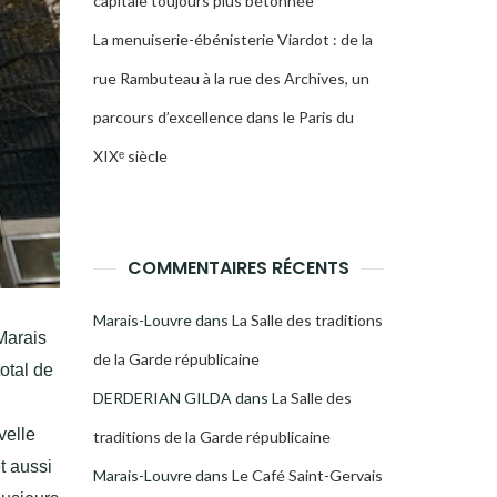
capitale toujours plus bétonnée
La menuiserie-ébénisterie Viardot : de la
rue Rambuteau à la rue des Archives, un
parcours d’excellence dans le Paris du
XIXᵉ siècle
COMMENTAIRES RÉCENTS
Marais-Louvre
dans
La Salle des traditions
 Marais
de la Garde républicaine
otal de
DERDERIAN GILDA
dans
La Salle des
velle
traditions de la Garde républicaine
t aussi
Marais-Louvre
dans
Le Café Saint-Gervais