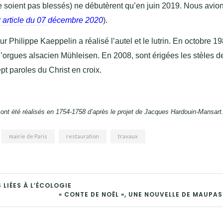
s ne soient pas blessés) ne débutèrent qu’en juin 2019. Nous
avio
r article du 07
décembre
2020
).
Philippe Kaeppelin a réalisé l’autel et le lutrin. En
octobre 19
 d’orgues alsacien Mühleisen. En 2008, sont érigées les stèles d
pt paroles du Christ en croix.
ail ont été réalisés en 1754-1758 d’après le projet de Jacques Hardouin-Mansart
mairie de Paris
restauration
travaux
 LIÉES À L’ÉCOLOGIE
« CONTE DE NOËL », UNE NOUVELLE DE MAUPA