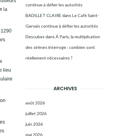
lusieurs
continue à défier les autorités
r la
BADILLET CLAIRE
dans
Le Café Saint-
Gervais continue à défier les autorités
l 1290
Descubes
dans
À Paris, la multiplication
ors
des sirènes interroge : combien sont
réellement nécessaires ?
ux
e lieu
ulaire
ARCHIVES
ion
août 2026
juillet 2026
res
juin 2026
es
mai 2026