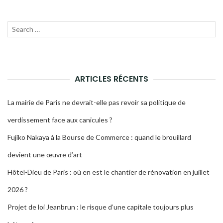
Recherche
LANC
pour :
LA
RECH
ARTICLES RÉCENTS
La mairie de Paris ne devrait-elle pas revoir sa politique de
verdissement face aux canicules ?
Fujiko Nakaya à la Bourse de Commerce : quand le brouillard
devient une œuvre d’art
Hôtel-Dieu de Paris : où en est le chantier de rénovation en juillet
2026 ?
Projet de loi Jeanbrun : le risque d’une capitale toujours plus