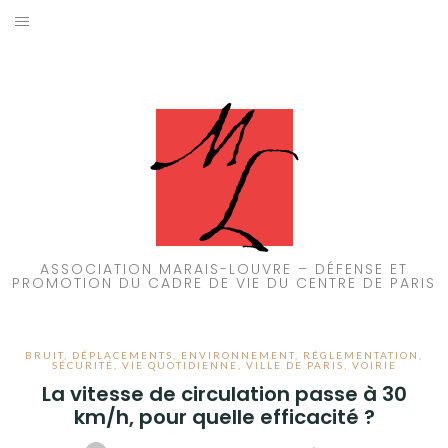
Aller
au
ACCUEIL
contenu
PATRIMOINE
BRUIT
PROPRETÉ
ENVIRONNEMENT
ASSOCIATION MARAIS-LOUVRE – DÉFENSE ET
PROMOTION DU CADRE DE VIE DU CENTRE DE PARIS
RÉGLEMENTATION
BRUIT
,
DÉPLACEMENTS
,
ENVIRONNEMENT
,
RÉGLEMENTATION
,
SÉCURITÉ
,
VIE QUOTIDIENNE
,
VILLE DE PARIS
,
VOIRIE
La vitesse de circulation passe à 30
km/h, pour quelle efficacité ?