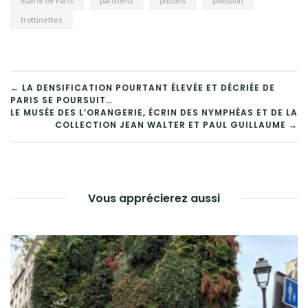
mairie de Paris
parisiens
piétons
pollution
trottinettes
NAVIGATION
← LA DENSIFICATION POURTANT ÉLEVÉE ET DÉCRIÉE DE
PARIS SE POURSUIT…
DE
LE MUSÉE DES L’ORANGERIE, ÉCRIN DES NYMPHÉAS ET DE LA
COLLECTION JEAN WALTER ET PAUL GUILLAUME →
L’ARTICLE
Vous apprécierez aussi