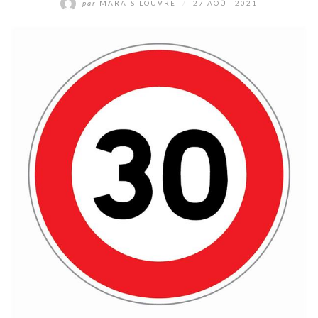
par
MARAIS-LOUVRE
/
27 AOÛT 2021