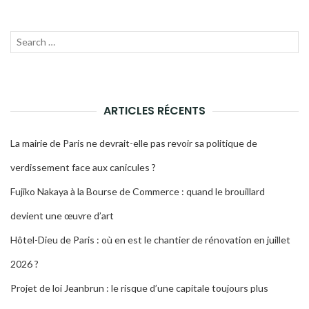
Recherche
LANC
pour :
LA
RECH
ARTICLES RÉCENTS
La mairie de Paris ne devrait-elle pas revoir sa politique de
verdissement face aux canicules ?
Fujiko Nakaya à la Bourse de Commerce : quand le brouillard
devient une œuvre d’art
Hôtel-Dieu de Paris : où en est le chantier de rénovation en juillet
2026 ?
Projet de loi Jeanbrun : le risque d’une capitale toujours plus