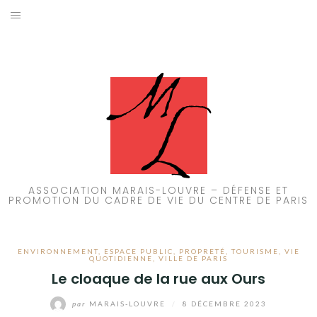
Aller
au
ACCUEIL
contenu
PATRIMOINE
BRUIT
PROPRETÉ
ENVIRONNEMENT
ASSOCIATION MARAIS-LOUVRE – DÉFENSE ET
PROMOTION DU CADRE DE VIE DU CENTRE DE PARIS
RÉGLEMENTATION
ENVIRONNEMENT
,
ESPACE PUBLIC
,
PROPRETÉ
,
TOURISME
,
VIE
QUOTIDIENNE
,
VILLE DE PARIS
Le cloaque de la rue aux Ours
par
MARAIS-LOUVRE
/
8 DÉCEMBRE 2023