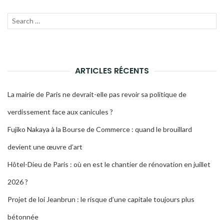
Recherche
LANC
pour :
LA
RECH
ARTICLES RÉCENTS
La mairie de Paris ne devrait-elle pas revoir sa politique de
verdissement face aux canicules ?
Fujiko Nakaya à la Bourse de Commerce : quand le brouillard
devient une œuvre d’art
Hôtel-Dieu de Paris : où en est le chantier de rénovation en juillet
2026 ?
Projet de loi Jeanbrun : le risque d’une capitale toujours plus
bétonnée