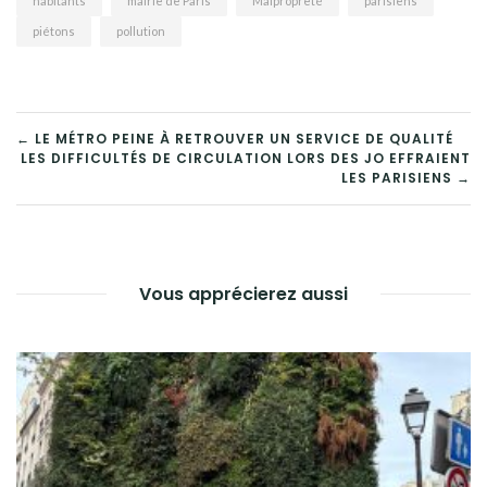
habitants
mairie de Paris
Malpropreté
parisiens
piétons
pollution
NAVIGATION
← LE MÉTRO PEINE À RETROUVER UN SERVICE DE QUALITÉ
LES DIFFICULTÉS DE CIRCULATION LORS DES JO EFFRAIENT
DE
LES PARISIENS →
L’ARTICLE
Vous apprécierez aussi