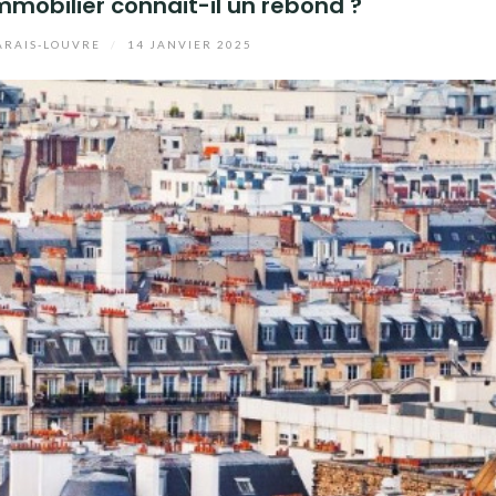
mmobilier connait-il un rebond ?
RAIS-LOUVRE
/
14 JANVIER 2025