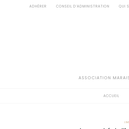
Aller
ADHÉRER
CONSEIL D’ADMINISTRATION
QUI 
au
ACCUEIL
contenu
PATRIMOINE
BRUIT
PROPRETÉ
ENVIRONNEMENT
ASSOCIATION MARAIS
RÉGLEMENTATION
ACCUEIL
I