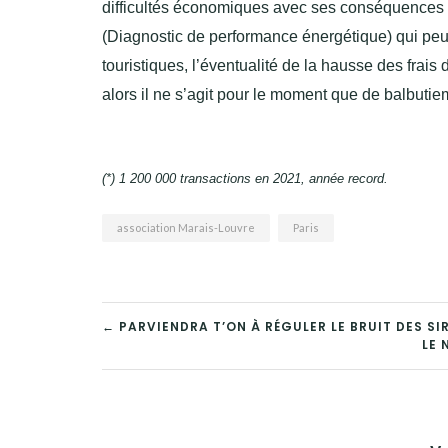
difficultés économiques avec ses conséquences e
(Diagnostic de performance énergétique) qui peut
touristiques, l’éventualité de la hausse des frais d
alors il ne s’agit pour le moment que de balbu
(*) 1 200 000 transactions en 2021, année record.
association Marais-Louvre
Paris
NAVIGATION
← PARVIENDRA T’ON À RÉGULER LE BRUIT DES SI
LE 
DE
L’ARTICLE