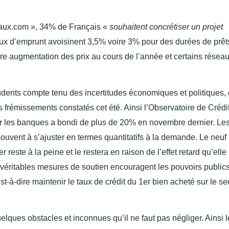
 Taux.com », 34% de Français «
souhaitent concrétiser un projet
 taux d’emprunt avoisinent 3,5% voire 3% pour des durées de prêt
ère augmentation des prix au cours de l’année et certains résea
rudents compte tenu des incertitudes économiques et politiques,
 frémissements constatés cet été. Ainsi l’Observatoire de Crédi
r les banques a bondi de plus de 20% en novembre dernier. Les
 souvent à s’ajuster en termes quantitatifs à la demande. Le neuf
 reste à la peine et le restera en raison de l’effet retard qu’elle
éritables mesures de soutien encouragent les pouvoirs public
st-à-dire maintenir le taux de crédit du 1er bien acheté sur le s
elques obstacles et inconnues qu’il ne faut pas négliger. Ainsi 