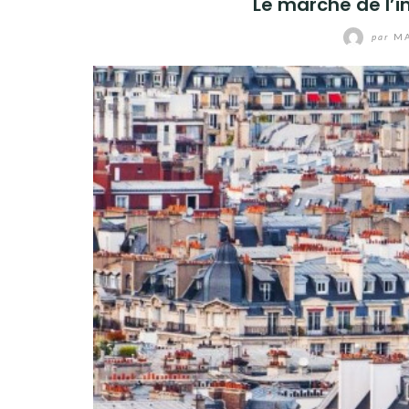
Le marché de l’i
par
MA