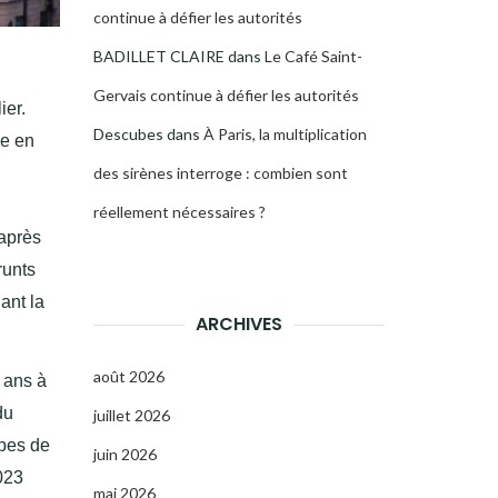
continue à défier les autorités
BADILLET CLAIRE
dans
Le Café Saint-
Gervais continue à défier les autorités
ier.
Descubes
dans
À Paris, la multiplication
ce en
des sirènes interroge : combien sont
réellement nécessaires ?
après
runts
ant la
ARCHIVES
août 2026
2 ans à
du
juillet 2026
ypes de
juin 2026
023
mai 2026