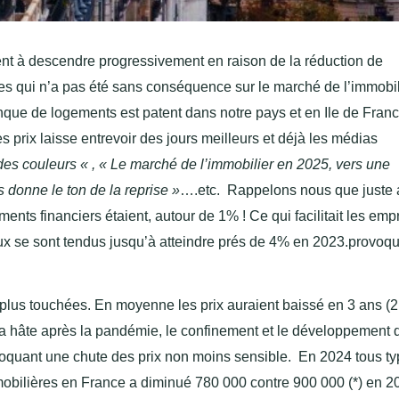
ent à descendre progressivement en raison de la réduction de
ées qui n’a pas été sans conséquence sur le marché de l’immobil
anque de logements est patent dans notre pays et en Ile de Fran
s prix laisse entrevoir des jours meilleurs et déjà les médias
des couleurs « , « Le marché de l’immobilier en 2025, vers une
s donne le ton de la reprise »
….etc.
Rappelons nous que juste 
ents financiers étaient, autour de 1% ! Ce qui facilitait les emp
aux se sont tendus jusqu’à atteindre prés de 4% en 2023.provoqu
le plus touchées. En moyenne les prix auraient baissé en 3 ans (
a hâte après la pandémie, le confinement et le développement 
ovoquant une chute des prix non moins sensible. En 2024 tous t
obilières en France a diminué 780 000 contre 900 000 (*) en 2