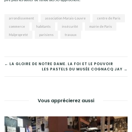
arrondissement
association Marais-Louvre
centre de Paris
commerce
habitants
insécurité
mairie de Paris
Malpropreté
parisiens
travaux
NAVIGATION
← LA GLOIRE DE NOTRE DAME. LA FOI ET LE POUVOIR
LES PASTELS DU MUSÉE COGNACQ JAY →
DE
L’ARTICLE
Vous apprécierez aussi