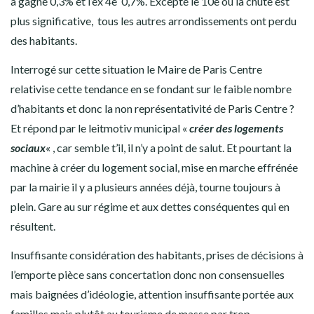
a gagné 0,3% et l’ex 4e 0,7%. Excepté le 10e où la chute est
plus significative, tous les autres arrondissements ont perdu
des habitants.
Interrogé sur cette situation le Maire de Paris Centre
relativise cette tendance en se fondant sur le faible nombre
d’habitants et donc la non représentativité de Paris Centre ?
Et répond par le leitmotiv municipal «
créer des logements
sociaux
« , car semble t’il, il n’y a point de salut. Et pourtant la
machine à créer du logement social, mise en marche effrénée
par la mairie il y a plusieurs années déjà, tourne toujours à
plein. Gare au sur régime et aux dettes conséquentes qui en
résultent.
Insuffisante considération des habitants, prises de décisions à
l’emporte pièce sans concertation donc non consensuelles
mais baignées d’idéologie, attention insuffisante portée aux
familles mais plutôt au tourisme de masse par trop