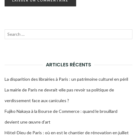
Recherche
LANC
pour :
LA
RECH
ARTICLES RÉCENTS
La disparition des librairies à Paris : un patrimoine culturel en péril
La mairie de Paris ne devrait-elle pas revoir sa politique de
verdissement face aux canicules ?
Fujiko Nakaya à la Bourse de Commerce : quand le brouillard
devient une œuvre d’art
Hôtel-Dieu de Paris : où en est le chantier de rénovation en juillet